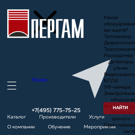
Какое
оборудовани
вы ищете?
Тепловизор
Дефектоскоп
Трассоискате
Расходомер
Детекторы
утечек
Видеоэндоск
Москва
БПЛА
УФ-камера
Электротехн
оборудов
Анализаторы
НАЙТИ
+7(495) 775-75-25
Мачты и
Каталог
Производители
Услуги
треноги
Гиростабили
О компании
Обучение
Мероприятия
сист