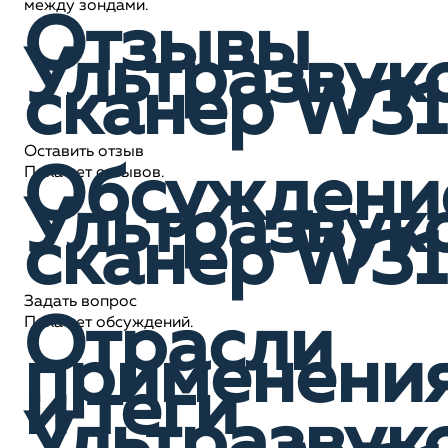
между зондами.
Отзывы
Ультразвук
сканер W31
Оставить отзыв
Обсуждени
Пока нет отзывов.
Ультразвук
сканер W31
Задать вопрос
Отрасли
Пока нет обсуждений.
применени
и теги
Ультразвук