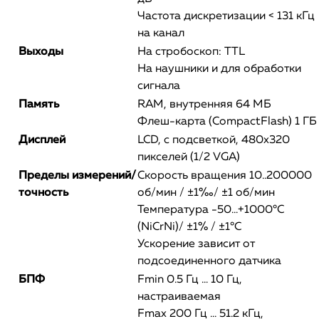
Частота дискретизации < 131 кГц
на канал
Выходы
На стробоскоп: TTL
На наушники и для обработки
сигнала
Память
RAM, внутренняя 64 МБ
Флеш-карта (CompactFlash) 1 ГБ
Дисплей
LCD, с подсветкой, 480x320
пикселей (1/2 VGA)
Пределы измерений/
Скорость вращения 10..200000
точность
об/мин / ±1‰/ ±1 об/мин
Температура -50...+1000°C
(NiCrNi)/ ±1% / ±1°C
Ускорение зависит от
подсоединенного датчика
БПФ
Fmin 0.5 Гц ... 10 Гц,
настраиваемая
Fmax 200 Гц ... 51.2 кГц,