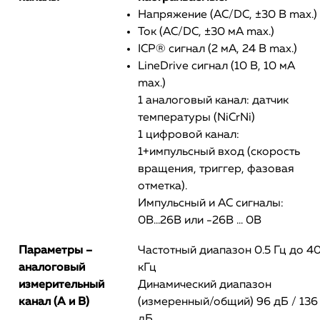
Напряжение (AC/DC, ±30 В max.)
Ток (AC/DC, ±30 мА max.)
ICP® сигнал (2 мА, 24 В max.)
LineDrive сигнал (10 В, 10 мА
max.)
1 аналоговый канал: датчик
температуры (NiCrNi)
1 цифровой канал:
1+импульсный вход (скорость
вращения, триггер, фазовая
отметка).
Импульсный и AC сигналы:
0В...26В или -26В ... 0В
Параметры –
Частотный диапазон 0.5 Гц до 4
аналоговый
кГц
измерительный
Динамический диапазон
канал (A и B)
(измеренный/общий) 96 дБ / 136
дБ