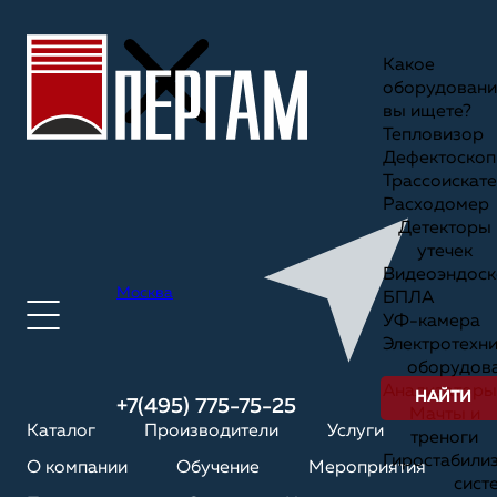
Какое
оборудовани
вы ищете?
Тепловизор
Дефектоскоп
Трассоискате
Расходомер
Детекторы
утечек
Видеоэндоск
Москва
БПЛА
УФ-камера
Электротехн
оборудов
Анализаторы
НАЙТИ
+7(495) 775-75-25
Мачты и
Каталог
Производители
Услуги
треноги
Гиростабили
О компании
Обучение
Мероприятия
сист