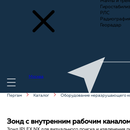
Мачты и тре
Гиростабили
РЛС
Радиографи
Георадар
Москва
Пергам
Каталог
Оборудование неразрушающего к
+7(495) 775-75-25
Зонд с внутренним рабочим канало
Зонд IPLEX NX для визуального поиска и извлечения 