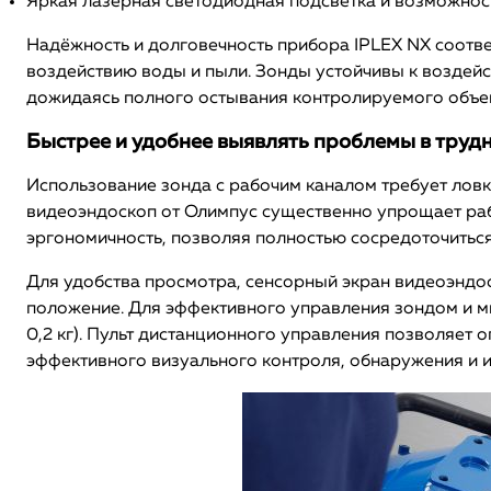
Яркая лазерная светодиодная подсветка и возможнос
Надёжность и долговечность прибора IPLEX NX соответ
воздействию воды и пыли. Зонды устойчивы к воздейств
дожидаясь полного остывания контролируемого объек
Быстрее и удобнее выявлять проблемы в труд
Использование зонда с рабочим каналом требует ловк
видеоэндоскоп от Олимпус существенно упрощает раб
эргономичность, позволяя полностью сосредоточиться
Для удобства просмотра, сенсорный экран видеоэндоск
положение. Для эффективного управления зондом и ми
0,2 кг). Пульт дистанционного управления позволяет 
эффективного визуального контроля, обнаружения и 