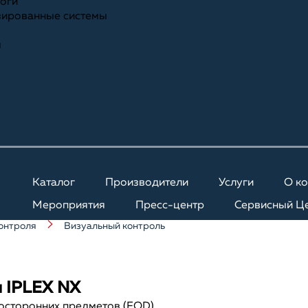
ноги
зированные системы
я
Каталог
Производители
Услуги
О к
Мероприятия
Пресс-центр
Сервисный Ц
онтроля
Визуальный контроль
м IPLEX NX
посторонних предметов (FOD)