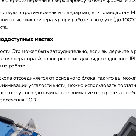
ть стереоизмерений в сверхширокоугольном формате 3D.
ствуют строгим военным стандартам, в т.ч. стандартам M
ию высоких температур при работе в воздухе (до 100°C). 
та.
нодоступных местах
ости. Это может быть затруднительно, если вы держите в
оту оператора. А новое решение для видеоэндоскопа IP
 на работе.
опа отсоединяется от основного блока, так что вы может
нимизации усталости кисти, можно использовать портати
оператору сосредоточить свое внимание на экране, а сво
извлечения FOD.