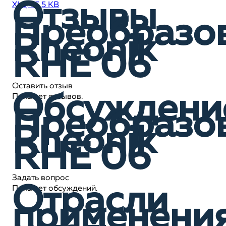
Отзывы
XLS, 75,5 KB
Преобразо
Rheonik
RHE 06
Оставить отзыв
Обсуждени
Пока нет отзывов.
Преобразо
Rheonik
RHE 06
Задать вопрос
Отрасли
Пока нет обсуждений.
применени