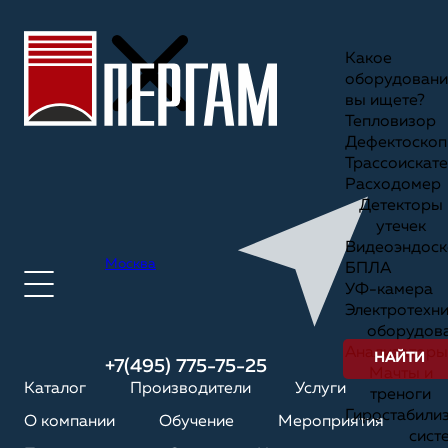
Какое
оборудовани
вы ищете?
Тепловизор
Дефектоскоп
Трассоискате
Расходомер
Детекторы
утечек
Видеоэндоск
Москва
БПЛА
УФ-камера
Электротехн
оборудов
Анализаторы
НАЙТИ
+7(495) 775-75-25
Мачты и
Каталог
Производители
Услуги
треноги
Гиростабили
О компании
Обучение
Мероприятия
сист