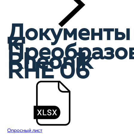
Документы
к
Преобразо
Rheonik
RHE 06
Опросный лист