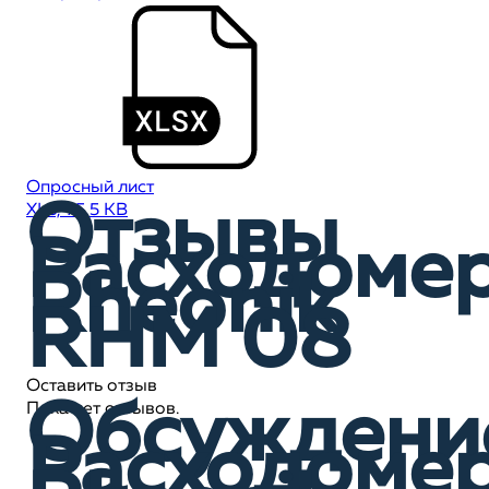
Опросный лист
Отзывы
XLS, 75,5 KB
Расходоме
Rheonik
RHM 08
Оставить отзыв
Обсуждени
Пока нет отзывов.
Расходоме