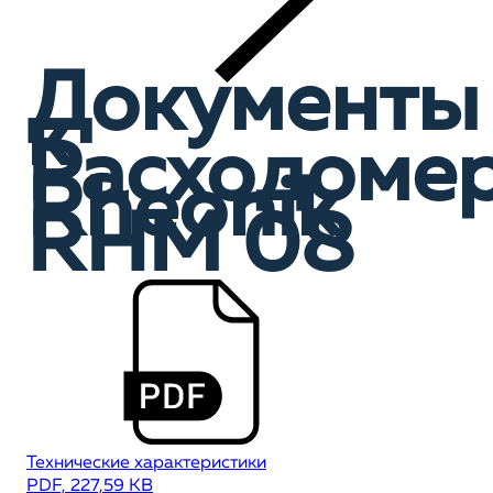
Документы
к
Расходоме
Rheonik
RHM 08
Технические характеристики
PDF, 227,59 KB