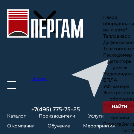
Какое
оборудовани
вы ищете?
Тепловизор
Дефектоскоп
Трассоискате
Расходомер
Детекторы
утечек
Видеоэндоск
Москва
БПЛА
УФ-камера
Электротехн
оборудов
Анализаторы
НАЙТИ
+7(495) 775-75-25
Мачты и
Каталог
Производители
Услуги
треноги
Гиростабили
О компании
Обучение
Мероприятия
сист