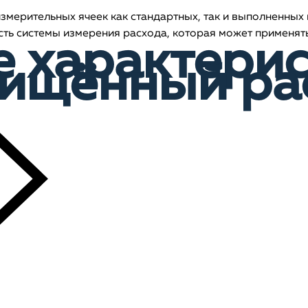
мерительных ячеек как стандартных, так и выполненных в
ть системы измерения расхода, которая может применять
е характери
ищённый ра