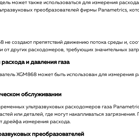
дель может также использоваться для измерения расхода 
льтразвуковых преобразователей фирмы Panametrics, кот
не создают препятствий движению потока среды и, соотв
и от других расходомеров, требующих значительных затр
расхода и давления газа
ватель XGM868 может быть использован для измерения р
ическом обслуживании
ременных ультразвуковых расходомеров газа Panametri
стей или деталей, где могут накапливаться загрязнения.
т дрейфа измерения расхода.
развуковых преобразователей