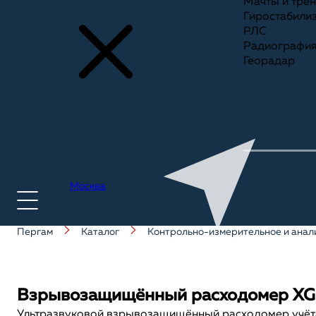
Мачты и тре
Гиростабили
РЛС
Радиографи
Георадар
Москва
Пергам
Каталог
Контрольно-измерительное и анал
+7(495) 775-75-25
Взрывозащищённый расходомер X
Ультразвуковой взрывозащищённый расходомер учёта 