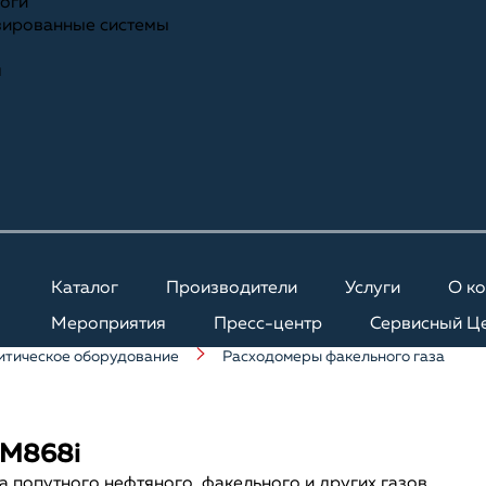
ноги
зированные системы
я
Каталог
Производители
Услуги
О к
Мероприятия
Пресс-центр
Сервисный Ц
итическое оборудование
Расходомеры факельного газа
GM868i
попутного нефтяного, факельного и других газов