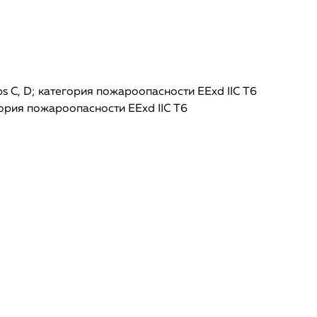
s C, D; категория пожароопасности EЕxd IIC T6
гория пожароопасности EЕxd IIC T6