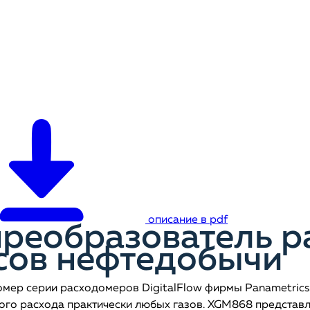
описание в pdf
реобразователь ра
сов нефтедобычи
ер серии расходомеров DigitalFlow фирмы Panametrics.
го расхода практически любых газов. XGM868 представл