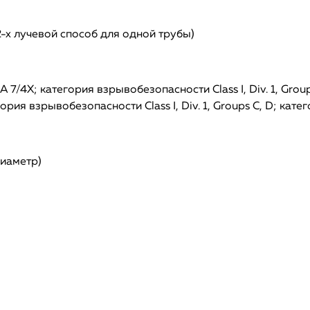
2-х лучевой способ для одной трубы)
4X; категория взрывобезопасности Class I, Div. 1, Group
я взрывобезопасности Class I, Div. 1, Groups C, D; кате
диаметр)