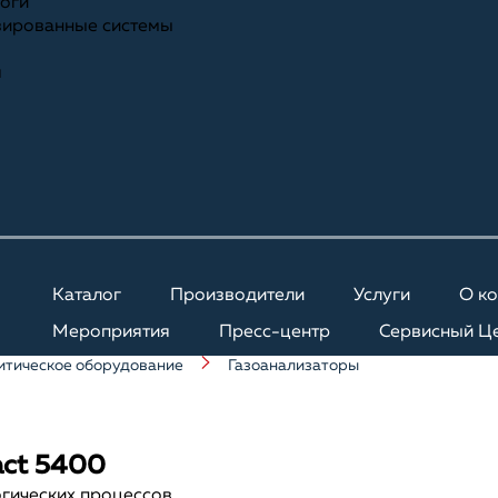
ноги
зированные системы
я
Каталог
Производители
Услуги
О к
Мероприятия
Пресс-центр
Сервисный Ц
итическое оборудование
Газоанализаторы
act 5400
гических процессов