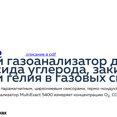
описание в pdf
 газоанализатор 
ида углерода, заки
и гелия в газовых 
 парамагнитным, циркониевым сенсорами, термо-кондукт
лизатор MultiExact 5400 измеряет концентрацию O
, C
2
ках