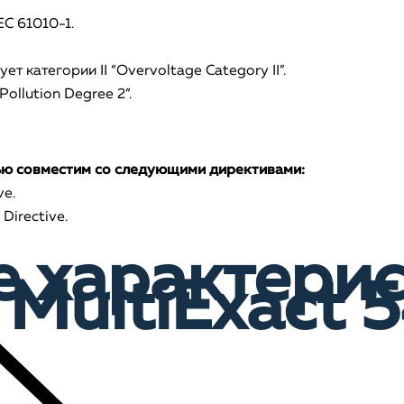
EC 61010-1.
 категории II “Overvoltage Category II”.
ollution Degree 2”.
ью совместим со следующими директивами:
ve.
Directive.
е характери
MultiExact 