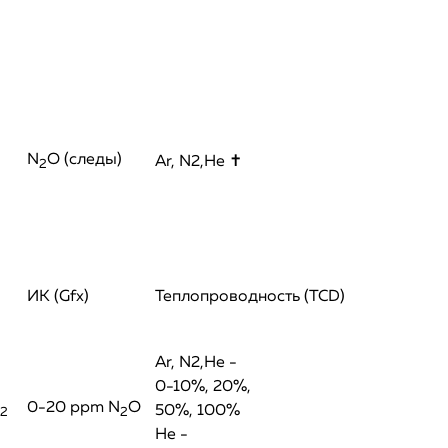
N
O (следы)
Ar, N2,He ✝
2
ИК (Gfx)
Теплопроводность (TCD)
Ar, N2,He -
0-10%, 20%,
0-20 ppm N
O
50%, 100%
2
2
He -