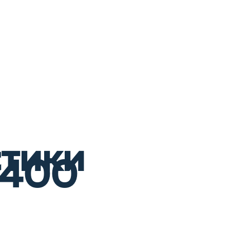
стики
5400