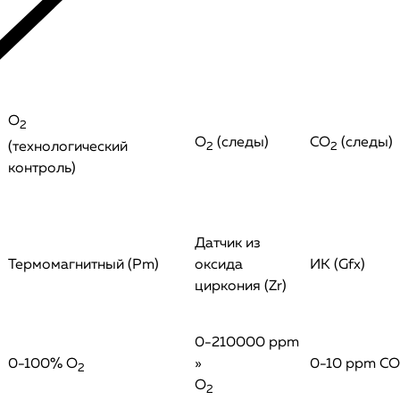
O
2
O
(следы)
CO
(следы)
(технологический
2
2
контроль)
Датчик из
Термомагнитный (Pm)
оксида
ИК (Gfx)
циркония (Zr)
0-210000 ppm
0-100% O
»
0-10 ppm CO
2
O
2