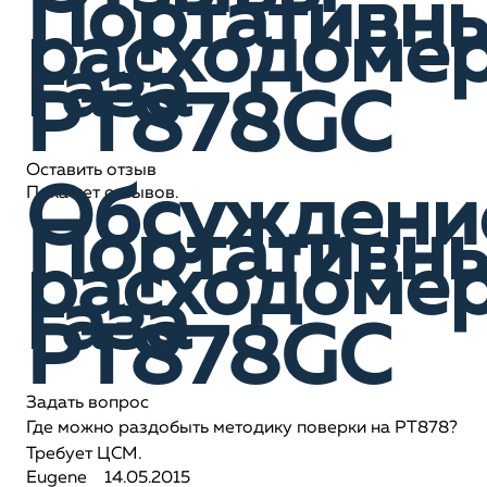
Портативн
расходоме
газа
PT878GC
Оставить отзыв
Обсуждени
Пока нет отзывов.
Портативн
расходоме
газа
PT878GC
Задать вопрос
Где можно раздобыть методику поверки на РТ878?
Требует ЦСМ.
Eugene
14.05.2015