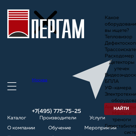
Какое
оборудовани
вы ищете?
Тепловизор
Дефектоскоп
Трассоискате
Расходомер
Детекторы
утечек
Видеоэндоск
Москва
БПЛА
УФ-камера
Электротехн
оборудов
Анализаторы
НАЙТИ
+7(495) 775-75-25
Мачты и
Каталог
Производители
Услуги
треноги
Гиростабили
О компании
Обучение
Мероприятия
сист