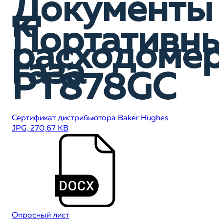
Документы
к
Портативн
расходоме
газа
PT878GC
Сертификат дистрибьютора Baker Hughes
JPG, 270,67 KB
Опросный лист