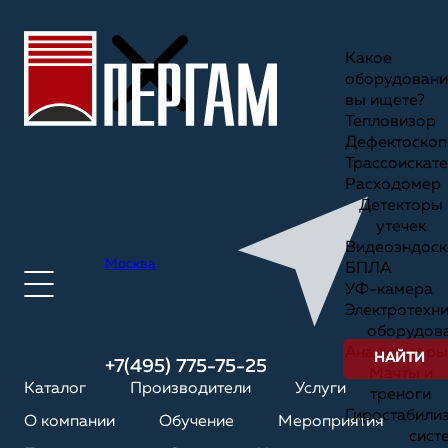
Какое
оборудовани
вы ищете?
Тепловизор
Дефектоскоп
Трассоискате
Расходомер
Детекторы
утечек
Видеоэндоск
Москва
БПЛА
УФ-камера
Электротехн
оборудов
Анализаторы
НАЙТИ
+7(495) 775-75-25
Мачты и
Каталог
Производители
Услуги
треноги
Гиростабили
О компании
Обучение
Мероприятия
сист