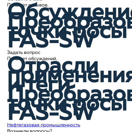
Обсуждени
Пока нет отзывов.
Преобразо
точки росы
FAS-SW
Задать вопрос
Отрасли
Пока нет обсуждений.
применени
и теги
Преобразо
точки росы
FAS-SW
Нефтегазовая промышленность
Возникли вопросы?