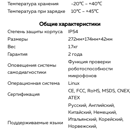
Температура хранения
-20℃ – +40℃
Температура при зарядке
10℃ – +45℃
Общие характеристики
Степень защиты корпуса
IP54
Размеры
272мм×174мм×42мм
Вес
1.7кг
Гарантия
2 года
Функция проверки
Оповещения системы
роботоспособности
самодиагностики
микрофонов
Операционная система
Linux
CE, FCC, RoHS, MSDS, CNEX
Сертификация
ATEX
Русский, Английский,
Китайский, Немецкий,
Итальянский, Корейский,
Поддерживаемые языки
Норвежский,