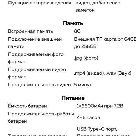
Функции воспроизведения
видео, добавление
заметок
Память
Встроенная память
8G
Подключение внешней
Внешняя TF карта от 64G
памяти
до 256GB
Поддерживаемый фото
.jpg (фото)
формат
Поддерживаемый видео
.mp4 (видео), .wav (Звук)
формат
Продолжительность видео
5 минут
Питаниe
Ёмкость батареи
1×6600мАч при 7.2В
Продолжительность работы
4+6 часов
батареи
USB Type-C порт,