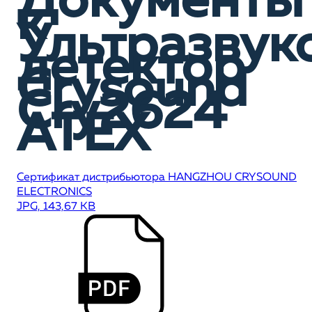
Документы
к
Ультразвук
детектор
Crysound
Cry2624
АТЕХ
Сертификат дистрибьютора HANGZHOU CRYSOUND
ELECTRONICS
JPG, 143,67 KB