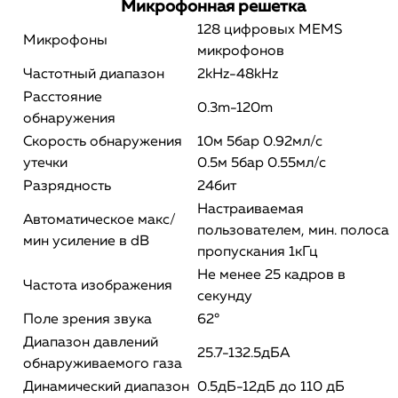
Микрофонная решетка
128 цифровых MEMS
Микрофоны
микрофонов
Частотный диапазон
2kHz-48kHz
Расстояние
0.3m-120m
обнаружения
Скорость обнаружения
10м 5бар 0.92мл/с
утечки
0.5м 5бар 0.55мл/с
Разрядность
24бит
Настраиваемая
Автоматическое макс/
пользователем, мин. полоса
мин усиление в dB
пропускания 1кГц
Не менее 25 кадров в
Частота изображения
секунду
Поле зрения звука
62°
Диапазон давлений
25.7-132.5дБА
обнаруживаемого газа
Динамический диапазон
0.5дБ-12дБ до 110 дБ