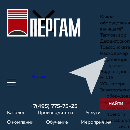
Какое
оборудовани
вы ищете?
Тепловизор
Дефектоскоп
Трассоискате
Расходомер
Детекторы
утечек
Видеоэндоск
Москва
БПЛА
УФ-камера
Электротехн
оборудов
Анализаторы
НАЙТИ
+7(495) 775-75-25
Мачты и
Каталог
Производители
Услуги
треноги
Гиростабили
О компании
Обучение
Мероприятия
сист