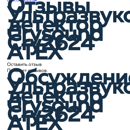
Отзывы
Ультразвук
детектор
Crysound
Cry2624
АТЕХ
Оставить отзыв
Обсуждени
Пока нет отзывов.
Ультразвук
детектор
Crysound
Cry2624
АТЕХ