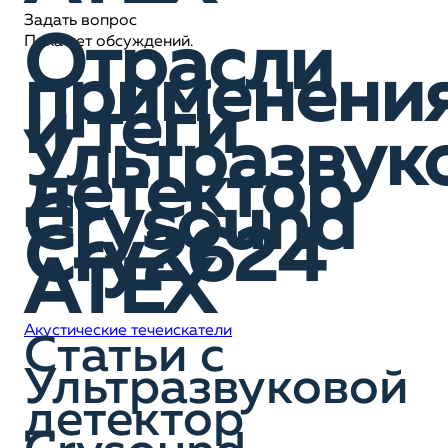
Задать вопрос
Отрасли
Пока нет обсуждений.
применени
и теги
Ультразвук
детектор
Crysound
Cry2624
АТЕХ
Акустические течеискатели
Статьи c
Ультразвуковой
детектор