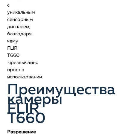
с
уникальным
сенсорным
дисплеем,
благодаря
чему
FLIR
T660
чрезвычайно
прост в
использовании.
Преимущества
камеры
FLIR
T660
Разрешение