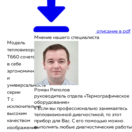
описание в pdf
Мнение нашего специалиста
Модель
тепловизора FLIR
T660 сочетает
в себе
эргономичность
и
универсальность
Роман Ряполов
серии
руководитель отдела «Термографическое
T с
оборудование»
исключительно
« Если вы профессионально занимаетесь
высоким
тепловизионной диагностикой, то этот
качеством
прибор для Вас. С его помощью можно
выполнять любые диагностические работы
изображения