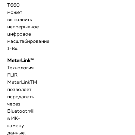
T660
может
выполнить
непрерывное
цифровое
масштабирование
1-8х.
MeterLink™
Технология
FLIR
MeterLinkTM
позволяет
передавать
через
Bluetooth®
в ИК-
камеру
данные,