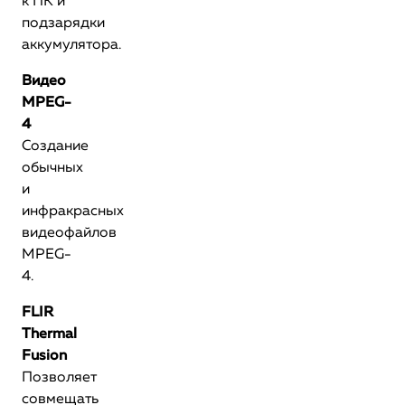
к ПК и
подзарядки
аккумулятора.
Видео
MPEG-
4
Создание
обычных
и
инфракрасных
видеофайлов
MPEG-
4.
FLIR
Thermal
Fusion
Позволяет
совмещать