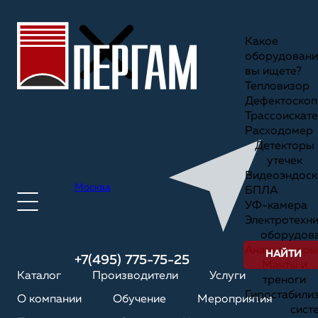
Какое
оборудовани
вы ищете?
Тепловизор
Дефектоскоп
Трассоискате
Расходомер
Детекторы
утечек
Видеоэндоск
Москва
БПЛА
УФ-камера
Электротехн
оборудов
Анализаторы
НАЙТИ
+7(495) 775-75-25
Мачты и
Каталог
Производители
Услуги
треноги
Гиростабили
О компании
Обучение
Мероприятия
сист