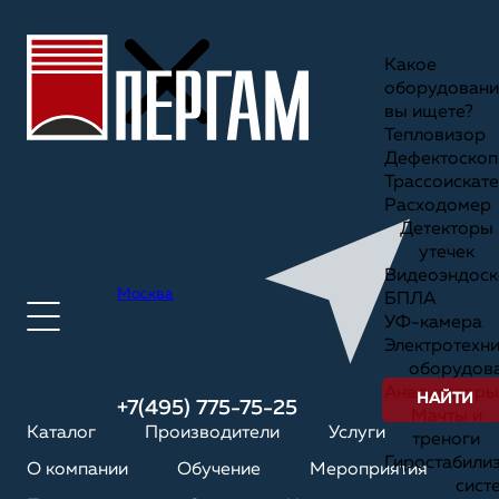
Какое
оборудовани
вы ищете?
Тепловизор
Дефектоскоп
Трассоискате
Расходомер
Детекторы
утечек
Видеоэндоск
Москва
БПЛА
УФ-камера
Электротехн
оборудов
Анализаторы
НАЙТИ
+7(495) 775-75-25
Мачты и
Каталог
Производители
Услуги
треноги
Гиростабили
О компании
Обучение
Мероприятия
сист