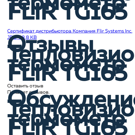
термометр
FLIR TG165
Сертификат дистрибьютора Компания Flir Systems Inc.
Отзывы
JPG, 98,8 KB
Тепловизи
термометр
FLIR TG165
Оставить отзыв
Обсуждени
Пока нет отзывов.
Тепловизи
термометр
FLIR TG165