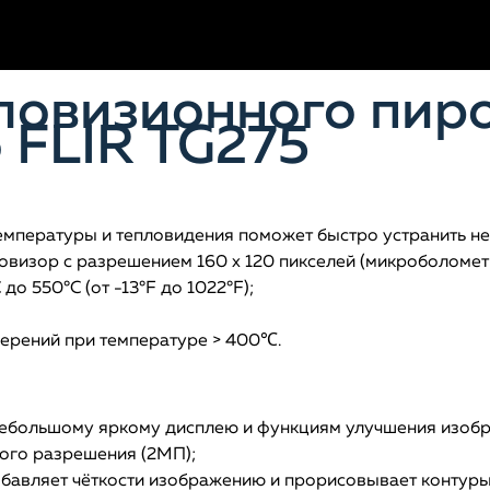
ловизионного пир
 FLIR TG275
емпературы и тепловидения поможет быстро устранить не
овизор с разрешением 160 x 120 пикселей (микроболомет
о 550°C (от -13°F до 1022°F);
ерений при температуре > 400℃.
небольшому яркому дисплею и функциям улучшения изоб
ого разрешения (2MП);
бавляет чёткости изображению и прорисовывает контуры 