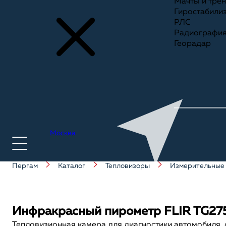
Мачты и тре
Гиростабили
РЛС
Радиографи
Георадар
Москва
Пергам
Каталог
Тепловизоры
Измерительные
+7(495) 775-75-25
Инфракрасный пирометр FLIR TG27
Тепловизионная камера для диагностики автомобиля, 