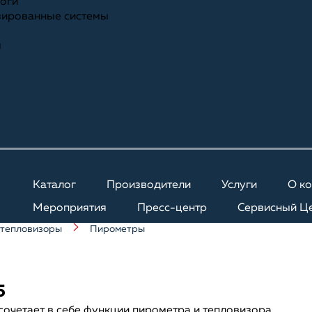
ноги
зированные системы
я
Каталог
Производители
Услуги
О к
Мероприятия
Пресс-центр
Сервисный Ц
 тепловизоры
Пирометры
5
сочетает в себе функции пирометра и тепловизора