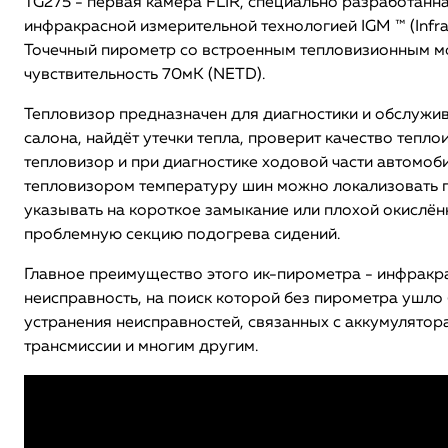
TG275 - первая камера FLIR, специально разработанн
инфракрасной измерительной технологией IGM ™ (Infra
Точечный пирометр со встроенным тепловизионным моду
чувствительность 70мК (NETD).
Тепловизор предназначен для диагностики и обслужив
салона, найдёт утечки тепла, проверит качество теп
тепловизор и при диагностике ходовой части автомо
тепловизором температуру шин можно локализовать 
указывать на короткое замыкание или плохой окислён
проблемную секцию подогрева сидений.
Главное преимущество этого ик-пирометра - инфракр
неисправность, на поиск которой без пирометра ушло
устранения неисправностей, связанных с аккумулято
трансмиссии и многим другим.