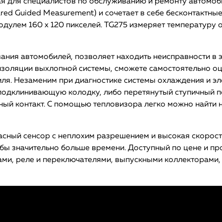
ая для специалистов по обслуживанию и ремонту автомоб
red Guided Measurement) и сочетает в себе бесконтактны
лем 160 х 120 пикселей. TG275 измеряет температуру от 
ания автомобилей, позволяет находить неисправности в 
лоизоляции выхлопной системы, сможете самостоятельно о
биля. Незаменим при диагностике системы охлаждения и 
подклинивающую колодку, либо перетянутый ступичный
ный контакт. С помощью тепловизора легко можно найти 
асный сенсор с неплохим разрешением и высокая скорост
 бы значительно больше времени. Доступный по цене и пр
рами, реле и переключателями, выпускными коллекторами