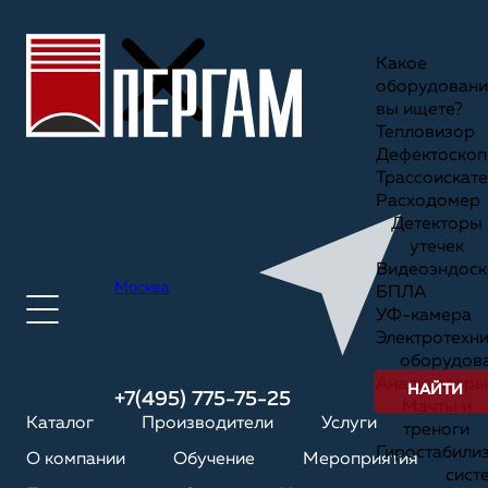
Какое
оборудовани
вы ищете?
Тепловизор
Дефектоскоп
Трассоискате
Расходомер
Детекторы
утечек
Видеоэндоск
Москва
БПЛА
УФ-камера
Электротехн
оборудов
Анализаторы
НАЙТИ
+7(495) 775-75-25
Мачты и
Каталог
Производители
Услуги
треноги
Гиростабили
О компании
Обучение
Мероприятия
сист