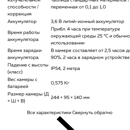
излучательной
Таблица стандартных материалов /
способности /
переменная от 0,1 до 1,0
коррекция
Аккумулятор
3,6 В литий-ионный аккумулятор
Прибл. 4 часа при температуре
Время работы
окружающей среды 25 °C и обычн
аккумулятора
использовании
Время зарядки
В камере составляет от 2,5 часов д
аккумулятора
90%. 2 часа в зарядном устройстве
Падение с высоты
IP54, 2 метра
(класс)
Вес камеры с
0,575 Кг
батареей
Размер камеры (Д
244 × 95 × 140 мм
× Ш × В)
Все характеристики
Свернуть обратно