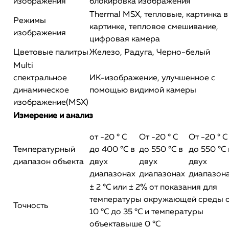
изображения
блокировка изображения
Thermal MSX, тепловые, картинка в
Режимы
картинке, тепловое смешивание,
изображения
цифровая камера
Цветовые палитры
Железо, Радуга, Черно-белый
Multi
спектральное
ИК-изображение, улучшенное с
динамическое
помощью видимой камеры
изображение(MSX)
Измерение и анализ
от -20 ° C
От -20 ° C
От -20 ° C
Температурный
до 400 °C в
до 550 °C в
до 550 °C 
диапазон объекта
двух
двух
двух
диапазонах
диапазонах
диапазон
± 2 °C или ± 2% от показания для
температуры окружающей среды 
Точность
10 °C до 35 °C и температуры
объектавыше 0 °C