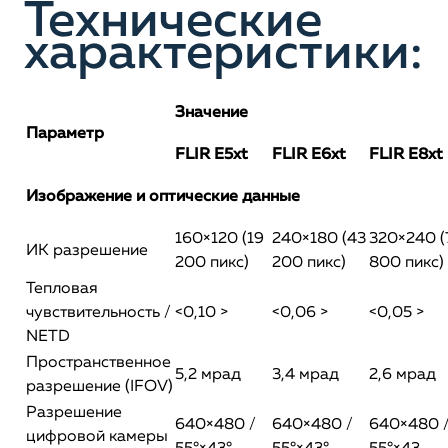
Технические
характеристики:
Значение
Параметр
FLIR E5xt
FLIR E6xt
FLIR E8xt
Изображение и оптические данные
160×120 (19
240×180 (43
320×240 (
ИК разрешение
200 пикс)
200 пикс)
800 пикс)
Тепловая
чувствительность /
<0,10 >
<0,06 >
<0,05 >
NETD
Пространственное
5,2 мрад
3,4 мрад
2,6 мрад
разрешение (IFOV)
Разрешение
640×480 /
640×480 /
640×480 
цифровой камеры