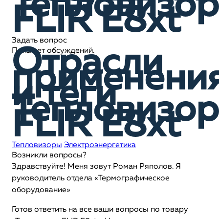
Тепловизор
FLIR E8xt
Задать вопрос
Отрасли
Пока нет обсуждений.
применени
и теги
Тепловизор
FLIR E8xt
Тепловизоры
Электроэнергетика
Возникли вопросы?
Здравствуйте! Меня зовут Роман Ряполов. Я
руководитель отдела «Термографическое
оборудование»
Готов ответить на все ваши вопросы по товару