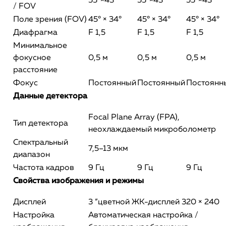
55°×43°
55°×43°
55°×43
/ FOV
Поле зрения (FOV)
45° × 34°
45° × 34°
45° × 34°
Диафрагма
F 1,5
F 1,5
F 1,5
Минимальное
фокусное
0,5 м
0,5 м
0,5 м
расстояние
Фокус
Постоянный
Постоянный
Постоянн
Данные детектора
Focal Plane Array (FPA),
Тип детектора
неохлаждаемый микроболометр
Спектральный
7,5–13 мкм
диапазон
Частота кадров
9 Гц
9 Гц
9 Гц
Свойства изображения и режимы
Дисплей
3 ”цветной ЖК-дисплей 320 × 240
Настройка
Автоматическая настройка /