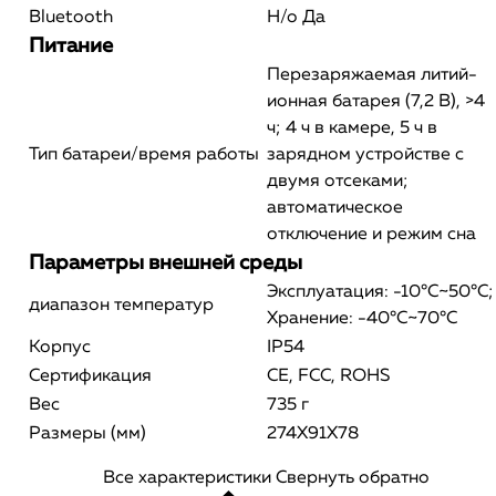
Bluetooth
Н/о Да
Питание
Перезаряжаемая литий-
ионная батарея (7,2 В), >4
ч; 4 ч в камере, 5 ч в
Тип батареи/время работы
зарядном устройстве с
двумя отсеками;
автоматическое
отключение и режим сна
Параметры внешней среды
Эксплуатация: -10°С~50°С;
диапазон температур
Хранение: -40°С~70°С
Корпус
IP54
Сертификация
СЕ, FCC, ROHS
Вес
735 г
Размеры (мм)
274X91X78
Все характеристики
Свернуть обратно