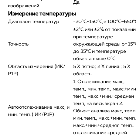
Да
изображений
Измерение температуры
Диапазон температур
-20°С~150°С,е 100°С~650°
±2°С или ±2% от показаний
при температуре
Точность
окружающей среды от 15°
до 35°С и температуре
объекта выше 0°С
Область измерения (ИК/
5 X пятно; 2 X линия:; 5 X
Р1Р)
область
1. Отслеживание макс,
темп., мин. темп., макс.+мин
темп., макс.+мин.+средней
темп, на весь экран 2.
Автоотслеживание макс, и
Объект анализа макс, темп.
мин. темп. ( ИК/Р1Р)
мин. темп., макс.+мин. темп.
макс.+мин.+средняя темп.,
отслеживание средней