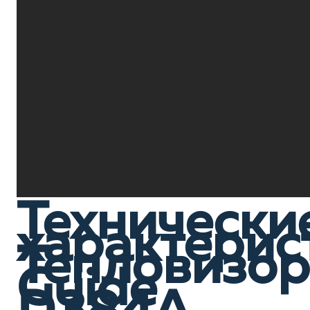
Технически
характерис
Тепловизор
Guide