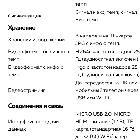
темп.
Сигнал макс, темп; сигнал
Сигнализация
мин. темп.
Хранение
В камере и на TF-карте,
Хранений изображений
JPG с инфо о темп.
Видеоформат без инфо о
Н.264с частотой кадров 25
темп.
Гц (аудиосигнал включен )
Видеоформат с инфо о
.irgd с частотой кадров 25
темп
Гц (аудиосигнал исключен)
Да, передается на ПК или
Ведеостриминг
мобильный телефон через
USB или Wi-Fi
Соединения и связь
MICRO USB 2.0, MICRO
Интерфейс передачи
HDMI, питание (12 В), TF-
данных
карта (стандартная 16 Гб,
до 32 Гб) ) WiFi/лазер