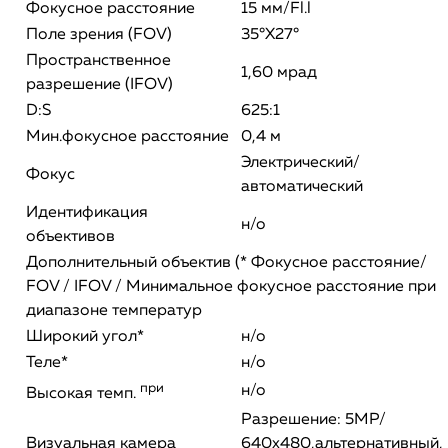
Фокусное расстояние
15 мм/Fl.l
Поле зрения (FOV)
35°Х27°
Пространственное
1,60 мрад
разрешение (IFOV)
D:S
625:1
Мин.фокусное расстояние
0,4 м
Электрический/
Фокус
автоматический
Идентификация
н/о
объективов
Дополнительный объектив (* Фокусное расстояние/
FOV / IFOV / Минимальное фокусное расстояние при
диапазоне температур
Широкий угол*
н/о
Теле*
н/о
при
н/о
Высокая темп.
Разрешение: 5МР/
Визуальная камера
640x480,альтернативный,