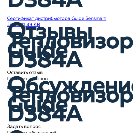
D384A
Сертификат дистрибьютора Guide Sensmart
Отзывы
JPG, 131,49 KB
Тепловизор
Guide
D384A
Оставить отзыв
Обсуждени
Пока нет отзывов.
Тепловизор
Guide
D384A
Задать вопрос