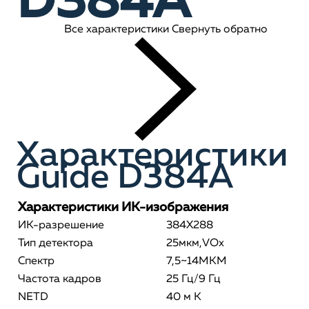
D384A
Все характеристики
Свернуть обратно
Характеристики
Guide D384A
Характеристики ИК-изображения
ИК-разрешение
384X288
Тип детектора
25мкм,VOx
Спектр
7,5~14МКМ
Частота кадров
25 Гц/9 Гц
NETD
40 м К