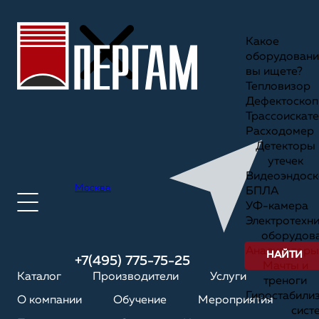
Какое
оборудовани
вы ищете?
Тепловизор
Дефектоскоп
Трассоискате
Расходомер
Детекторы
утечек
Видеоэндоск
Москва
БПЛА
УФ-камера
Электротехн
оборудов
Анализаторы
НАЙТИ
+7(495) 775-75-25
Мачты и
Каталог
Производители
Услуги
треноги
Гиростабили
О компании
Обучение
Мероприятия
сист