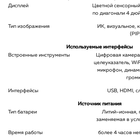
Дисплей
Цветной сенсорный
по диагонали 4 дю
Тип изображения
ИК, визуальное, 
(PIP
Используемые интерфейсы
Встроенные инструменты
Цифровая камера
целеуказатель, Wi
микрофон, динам
гром
Интерфейсы
USB, HDMI, с
Источник питания
Тип батареи
Литий–ионная,
заменяемая в усл
Время работы
более 4 часов н