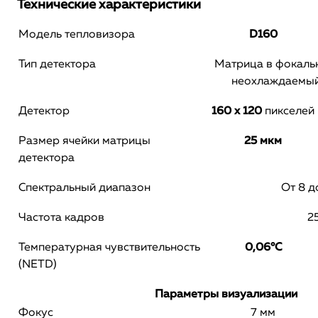
Технические характеристики
Модель тепловизора
D160
Тип детектора
Матрица в фокальн
неохлаждаемый
Детектор
160 x 120
пикселей
Размер ячейки матрицы
25 мкм
детектора
Спектральный диапазон
От 8 д
Частота кадров
2
Температурная чувствительность
0,06°С
(NETD)
Параметры визуализации
Фокус
7 мм