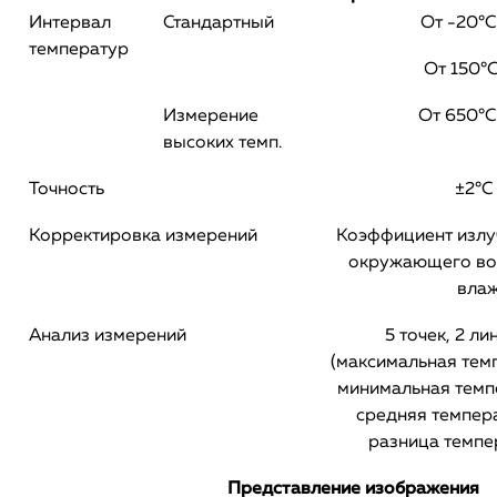
Интервал
Стандартный
От -20°С
температур
От 150°
Измерение
От 650°С
высоких темп.
Точность
±2°С
Корректировка измерений
Коэффициент излу
окружающего воз
влаж
Анализ измерений
5 точек, 2 ли
(максимальная тем
минимальная темп
средняя темпера
разница темпе
Представление изображения