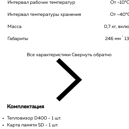
Интервал рабочих температур
От –10°
Интервал температуры хранения
От –40°
Масса
0,7 кг, вк
Габариты
246 мм ´ 1
Все характеристики
Свернуть обратно
Комплектация
Тепловизор D400 - 1 шт.
Карта памяти SD - 1 шт.