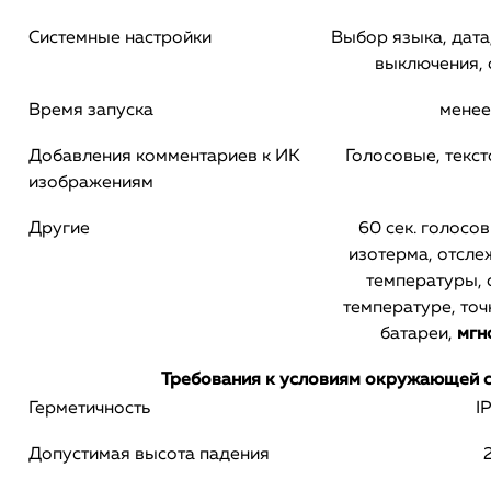
Системные настройки
Выбор языка, дата
выключения, 
Время запуска
менее
Добавления комментариев к ИК
Голосовые, текс
изображениям
Другие
60 сек. голосо
изотерма, отсле
температуры, 
температуре, точ
батареи,
мгн
Требования к условиям окружающей 
Герметичность
I
Допустимая высота падения