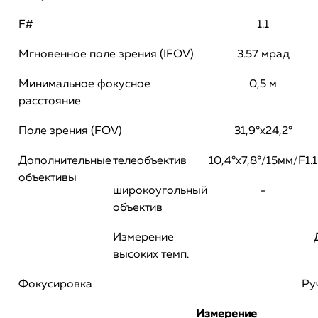
F#
1.1
Мгновенное поле зрения (IFOV)
3.57 мрад
Минимальное фокусное
0,5 м
расстояние
Поле зрения (FOV)
31,9°х24,2°
Дополнительные
телеобъектив
10,4°х7,8°/15мм/F1.1
объективы
широкоугольный
-
объектив
Измерение
высоких темп.
Фокусировка
Ру
Измерение