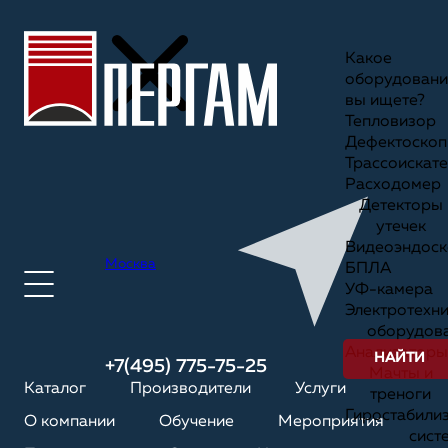
Какое
оборудовани
вы ищете?
Тепловизор
Дефектоскоп
Трассоискате
Расходомер
Детекторы
утечек
Видеоэндоск
Москва
БПЛА
УФ-камера
Электротехн
оборудов
Анализаторы
НАЙТИ
+7(495) 775-75-25
Мачты и
Каталог
Производители
Услуги
треноги
Гиростабили
О компании
Обучение
Мероприятия
сист