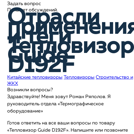
Задать вопрос
Отрасли
Пока нет обсуждений.
применени
и теги
Тепловизор
Guide
D192F
Китайские тепловизоры
Тепловизоры
Строительство и
ЖКХ
Возникли вопросы?
Здравствуйте! Меня зовут Роман Ряполов. Я
руководитель отдела «Термографическое
оборудование»
Готов ответить на все ваши вопросы по товару
«Тепловизор Guide D192F». Напишите или позвоните