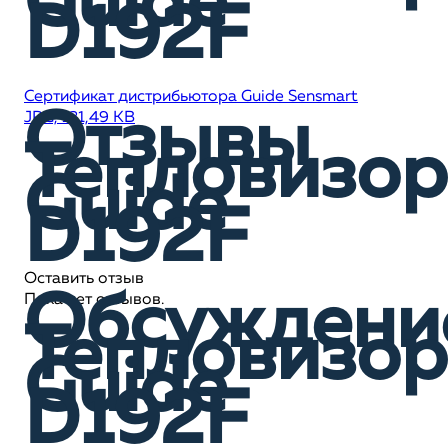
Guide
D192F
Сертификат дистрибьютора Guide Sensmart
Отзывы
JPG, 131,49 KB
Тепловизор
Guide
D192F
Оставить отзыв
Обсуждени
Пока нет отзывов.
Тепловизор
Guide
D192F