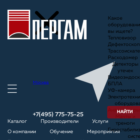
Какое
оборудовани
вы ищете?
Тепловизор
Дефектоскоп
Трассоискате
Расходомер
Детекторы
утечек
Видеоэндоск
Москва
БПЛА
УФ-камера
Электротехн
оборудов
Анализаторы
НАЙТИ
+7(495) 775-75-25
Мачты и
Каталог
Производители
Услуги
треноги
Гиростабили
О компании
Обучение
Мероприятия
сист