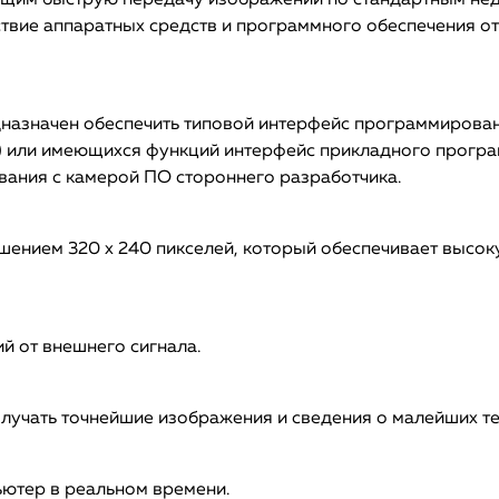
ающим быструю передачу изображений по стандартным не
ствие аппаратных средств и программного обеспечения о
азначен обеспечить типовой интерфейс программировани
. д.) или имеющихся функций интерфейс прикладного прог
вания с камерой ПО стороннего разработчика.
ением 320 x 240 пикселей, который обеспечивает высок
й от внешнего сигнала.
олучать точнейшие изображения и сведения о малейших т
ютер в реальном времени.