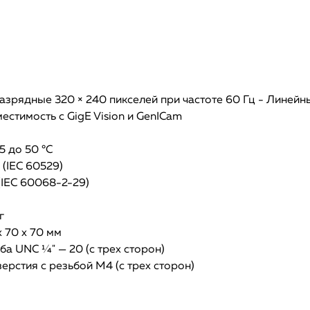
азрядные 320 × 240 пикселей при частоте 60 Гц - Линей
естимость с GigE Vision и GenICam
15 до 50 °C
 (IEC 60529)
(IEC 60068-2-29)
г
х 70 х 70 мм
ба UNC ¼" — 20 (с трех сторон)
верстия с резьбой М4 (с трех сторон)