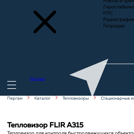
Мачты и тре
Гиростабили
РЛС
Радиографи
Георадар
Москва
Пергам
Каталог
Тепловизоры
Стационарные и
+7(495) 775-75-25
Тепловизор FLIR A315
Тепловизор для контроля быстродвижущихся объекто