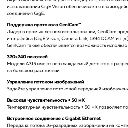
GigE Vision является первым стандартом, обеспечив
использовании GigE Vision обеспечивается взаимодей
соединения GigE.
Поддержка протокола GenICam™
Лидер в промышленном использовании, GenICam предн
интерфейса (GigE Vision, Camera Link, 1394 DCAM и т
GenICam также обеспечивается возможность использо
320x240 пикселей
Модели A315 имеют неохлаждаемый детектор с разреш
на большом расстоянии.
Управление потоком изображений
Задайте управление потоковой передачей изображени
Высокая чувствительность < 50 мК
Температурная чувствительность < 50 мК позволяет п
Встроенное соединение с Gigabit Ethernet
Передача потока 16-разрядных изображений на компь