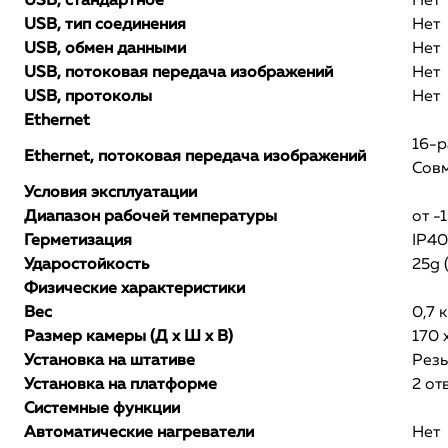
USB, стандартное
Нет
USB, тип соединения
Нет
USB, обмен данными
Нет
USB, потоковая передача изображений
Нет
USB, протоколы
Нет
Ethernet
16-р
Ethernet, потоковая передача изображений
Совм
Условия эксплуатации
Диапазон рабочей температуры
от -
Герметизация
IP40
Ударостойкость
25g 
Физические характеристики
Вес
0,7 к
Размер камеры (Д х Ш х В)
170 
Установка на штативе
Резь
Установка на платформе
2 от
Системные функции
Автоматические нагреватели
Нет