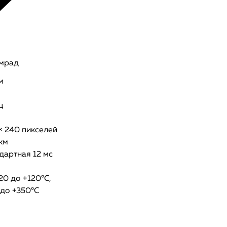
 мрад
м
ц
× 240 пикселей
км
дартная 12 мс
20 до +120°C,
 до +350°C