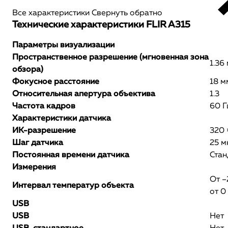
Все характеристики
Свернуть обратно
Технические характеристики FLIR A315
Параметры визуализации
Пространственное разрешение (мгновенная зона
1.36
обзора)
Фокусное расстояние
18 м
Отноcительная апертура объектива
1.3
Частота кадров
60 Г
Характеристики датчика
ИК-разрешение
320 
Шаг датчика
25 м
Постоянная времени датчика
Стан
Измерения
От –
Интервал температур объекта
от 0
USB
USB
Нет