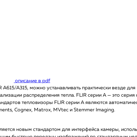
описание в pdf
IR A615/A315, можно устанавливать практически везде дл
ализации распределения тепла. FLIR серии A — это серия
андартов тепловизоры FLIR серии A являются автоматич
ments, Cognex, Matrox, MVtec и Stemmer Imaging.
ляется новым стандартом для интерфейса камеры, испол