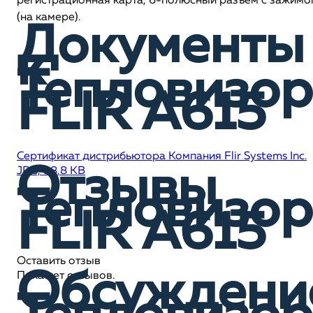
регистрационная карта, 6-полюсный разъем с зажимо
(на камере).
Документы
к
Тепловизор
FLIR A615
Сертификат дистрибьютора Компания Flir Systems Inc.
Отзывы
JPG, 98,8 KB
Тепловизор
FLIR A615
Оставить отзыв
Обсуждени
Пока нет отзывов.