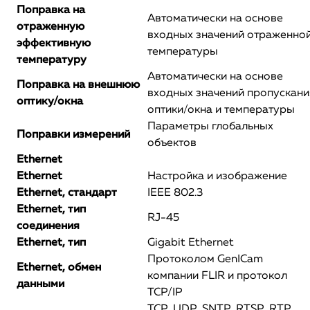
Поправка на
Автоматически на основе
отраженную
входных значений отраженно
эффективную
температуры
температуру
Автоматически на основе
Поправка на внешнюю
входных значений пропускани
оптику/окна
оптики/окна и температуры
Параметры глобальных
Поправки измерений
объектов
Ethernet
Ethernet
Настройка и изображение
Ethernet, стандарт
IEEE 802.3
Ethernet, тип
RJ-45
соединения
Ethernet, тип
Gigabit Ethernet
Протоколом GenICam
Ethernet, обмен
компании FLIR и протокол
данными
TCP/IP
TCP, UDP, SNTP, RTSP, RTP,