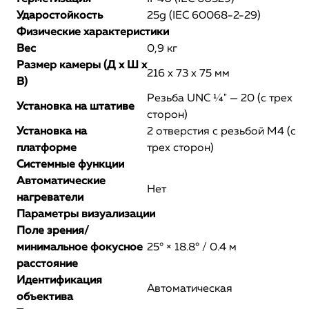
Ударостойкость
25g (IEC 60068-2-29)
Физические характеристики
Вес
0,9 кг
Размер камеры (Д х Ш х
216 х 73 х 75 мм
В)
Резьба UNC ¼" — 20 (с трех
Установка на штативе
сторон)
Установка на
2 отверстия с резьбой М4 (с
платформе
трех сторон)
Системные функции
Автоматические
Нет
нагреватели
Параметры визуализации
Поле зрения/
минимальное фокусное
25° × 18.8° / 0.4 м
расстояние
Идентификация
Автоматическая
объектива