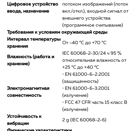
Цифровое устройство
потоком изображений (поток
ввода, назначение
вкл./откл.), входной сигнал от
внешнего устройства
(программное считывание)
Требования к условиям окружающей среды
Интервал температуры
От –40 °C до +70 °C
хранения
IEC 60068-2-30/24 ч 95 %
Влажность (работа и
относительная влажность от
хранение)
+25 °C до +40 °C
• EN 61000-6-2:2001
(защищенность)
Электромагнитная
• EN 61000-6-3:2001
совместимость
(излучение)
• FCC 47 CFR часть 15 класс B
(излучение)
Устойчивость к
2 g (IEC 60068-2-6)
вибрации
Физические характеристики