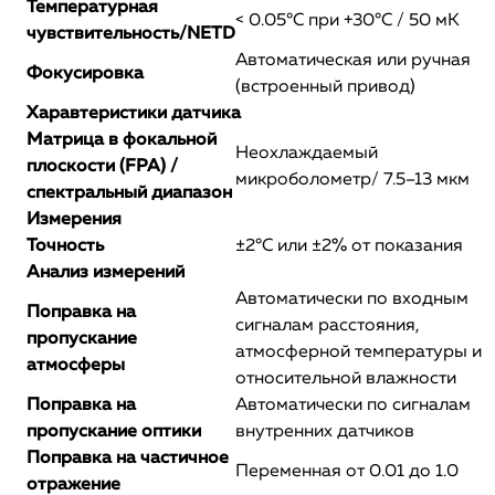
Температурная
< 0.05°C при +30°C / 50 мК
чувствительность/NETD
Автоматическая или ручная
Фокусировка
(встроенный привод)
Харавтеристики датчика
Матрица в фокальной
Неохлаждаемый
плоскости (FPA) /
микроболометр/ 7.5–13 мкм
спектральный диапазон
Измерения
Точность
±2°C или ±2% от показания
Анализ измерений
Автоматически по входным
Поправка на
сигналам расстояния,
пропускание
атмосферной температуры и
атмосферы
относительной влажности
Поправка на
Автоматически по сигналам
пропускание оптики
внутренних датчиков
Поправка на частичное
Переменная от 0.01 до 1.0
отражение