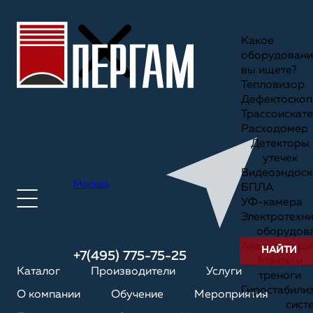
Какое
оборудовани
вы ищете?
Тепловизор
Дефектоскоп
Трассоискате
Расходомер
Детекторы
утечек
Видеоэндоск
Москва
БПЛА
УФ-камера
Электротехн
оборудов
Анализаторы
НАЙТИ
+7(495) 775-75-25
Мачты и
Каталог
Производители
Услуги
треноги
Гиростабили
О компании
Обучение
Мероприятия
сист