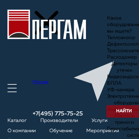
Какое
оборудовани
вы ищете?
Тепловизор
Дефектоскоп
Трассоискате
Расходомер
Детекторы
утечек
Видеоэндоск
Москва
БПЛА
УФ-камера
Электротехн
оборудов
Анализаторы
НАЙТИ
+7(495) 775-75-25
Мачты и
Каталог
Производители
Услуги
треноги
Гиростабили
О компании
Обучение
Мероприятия
сист