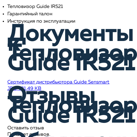
Тепловизор Guide IR521
Гарантийный талон
Инструкция по эксплуатации
Документы
к
Тепловизор
Guide IR521
Сертификат дистрибьютора Guide Sensmart
Отзывы
JPG, 131,49 KB
Тепловизор
Guide IR521
Оставить отзыв
Пока нет отзывов.