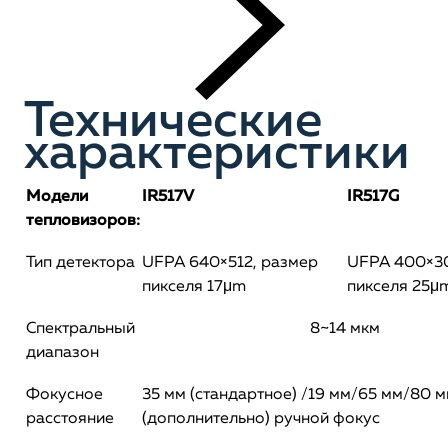
Технические
характеристики
Модели
IR517V
IR517G
тепловизоров:
Тип детектора
UFPA 640×512, размер
UFPA 400×30
пикселя 17μm
пикселя 25μ
Спектральный
8~14 мкм
диапазон
Фокусное
35 мм (стандартное) /19 мм/65 мм/80 
расстояние
(дополнительно) ручной фокус