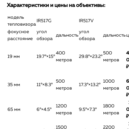
Характеристики и цены на объективы:
модель
IR517G
IR517V
тепловизора
фокусное
угол
угол
дальность
дальность
ц
расстояние
обзора
обзора
400
500
4
19 мм
19.7°×15°
29.8°×23.2°
метров
метров
₽
500
1000
6
35 мм
11°×8.3°
17.3°×13.2°
метров
метров
₽
1200
1800
65 мм
6°×4.5°
9.5°×7.3°
метров
метров
₽
1500
2200