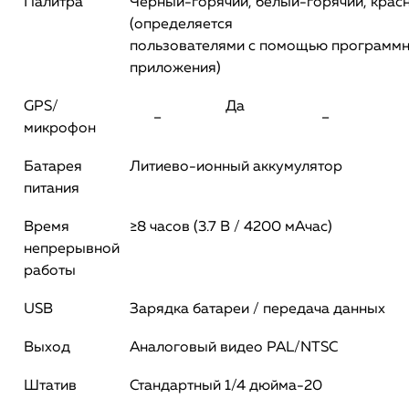
Палитра
Черный-горячий, белый-горячий, крас
(определяется
пользователями с помощью программ
приложения)
GPS/
Да
–
–
микрофон
Батарея
Литиево-ионный аккумулятор
питания
Время
≥8 часов (3.7 В / 4200 мАчас)
непрерывной
работы
USB
Зарядка батареи / передача данных
Выход
Аналоговый видео PAL/NTSC
Штатив
Стандартный 1/4 дюйма-20