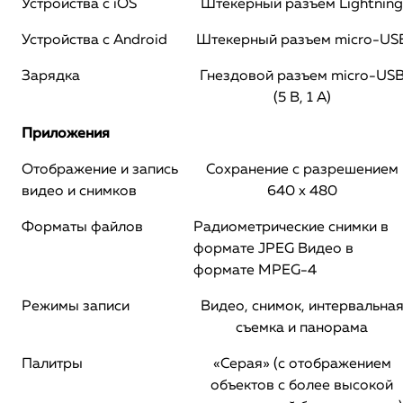
Устройства с iOS
Штекерный разъем Lightning
Устройства с Android
Штекерный разъем micro-US
Зарядка
Гнездовой разъем micro-US
(5 В, 1 A)
Приложения
Отображение и запись
Сохранение с разрешением
видео и снимков
640 x 480
Форматы файлов
Радиометрические снимки в
формате JPEG Видео в
формате MPEG-4
Режимы записи
Видео, снимок, интервальна
съемка и панорама
Палитры
«Серая» (с отображением
объектов с более высокой