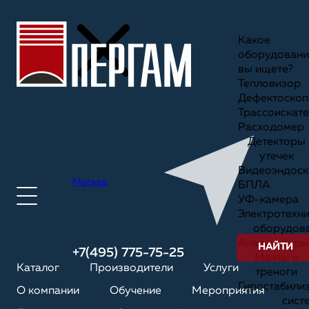
Какое
оборудовани
вы ищете?
Тепловизор
Дефектоскоп
Трассоискате
Расходомер
Детекторы
утечек
Видеоэндоск
Москва
БПЛА
УФ-камера
Электротехн
оборудов
Анализаторы
НАЙТИ
+7(495) 775-75-25
Мачты и
Каталог
Производители
Услуги
треноги
Гиростабили
О компании
Обучение
Мероприятия
сист