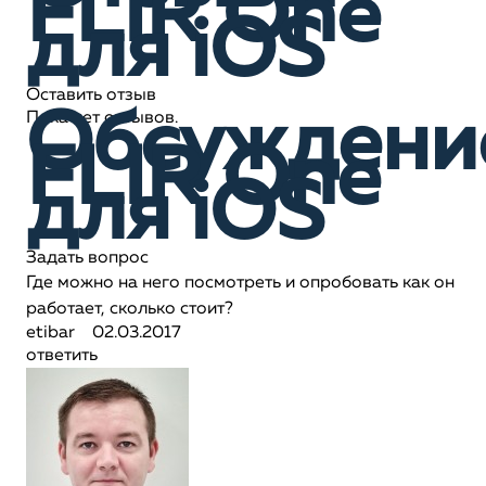
FLIR One
для iOS
Оставить отзыв
Обсуждени
Пока нет отзывов.
FLIR One
для iOS
Задать вопрос
Где можно на него посмотреть и опробовать как он
работает, сколько стоит?
etibar
02.03.2017
ответить