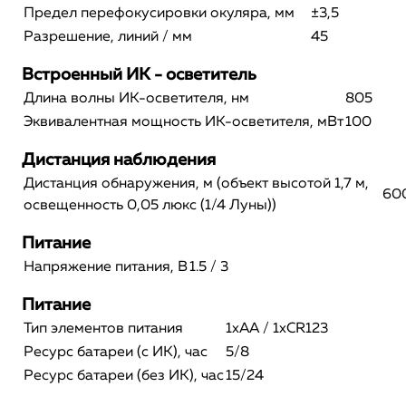
Предел перефокусировки окуляра, мм
±3,5
Разрешение, линий / мм
45
Встроенный ИК - осветитель
Длина волны ИК-осветителя, нм
805
Эквивалентная мощность ИК-осветителя, мВт
100
Дистанция наблюдения
Дистанция обнаружения, м (объект высотой 1,7 м,
60
освещенность 0,05 люкс (1/4 Луны))
Питание
Напряжение питания, В
1.5 / 3
Питание
Тип элементов питания
1xAA / 1xCR123
Ресурс батареи (с ИК), час
5/8
Ресурс батареи (без ИК), час
15/24