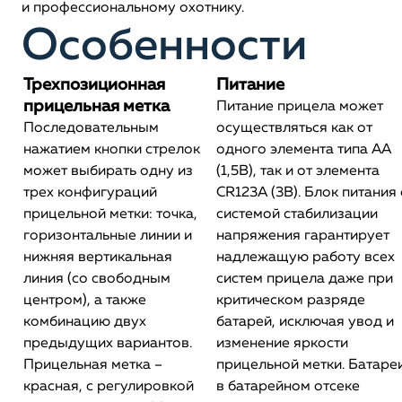
и профессиональному охотнику.
Особенности
Трехпозиционная
Питание
прицельная метка
Питание прицела может
Последовательным
осуществляться как от
нажатием кнопки стрелок
одного элемента типа АА
может выбирать одну из
(1,5В), так и от элемента
трех конфигураций
CR123А (3В). Блок питания 
прицельной метки: точка,
системой стабилизации
горизонтальные линии и
напряжения гарантирует
нижняя вертикальная
надлежащую работу всех
линия (со свободным
систем прицела даже при
центром), а также
критическом разряде
комбинацию двух
батарей, исключая увод и
предыдущих вариантов.
изменение яркости
Прицельная метка –
прицельной метки. Батаре
красная, с регулировкой
в батарейном отсеке