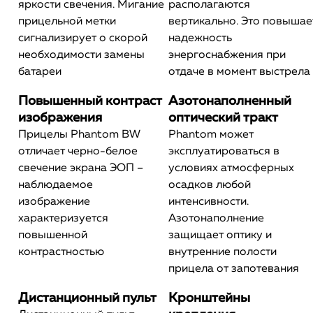
яркости свечения. Мигание
располагаются
прицельной метки
вертикально. Это повышае
сигнализирует о скорой
надежность
необходимости замены
энергоснабжения при
батареи
отдаче в момент выстрела
Повышенный контраст
Азотонаполненный
изображения
оптический тракт
Прицелы Phantom BW
Phantom может
отличает черно-белое
эксплуатироваться в
свечение экрана ЭОП –
условиях атмосферных
наблюдаемое
осадков любой
изображение
интенсивности.
характеризуется
Азотонаполнение
повышенной
защищает оптику и
контрастностью
внутренние полости
прицела от запотевания
Дистанционный пульт
Кронштейны