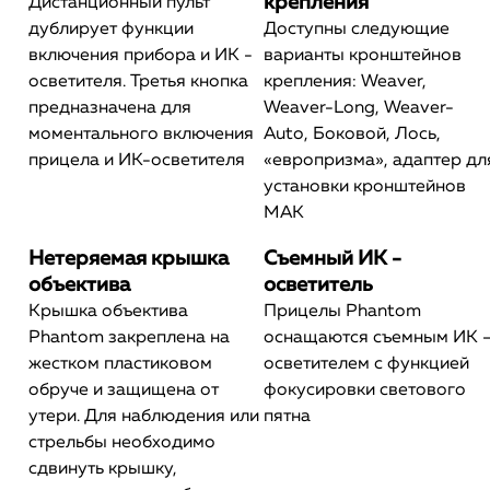
крепления
Дистанционный пульт
дублирует функции
Доступны следующие
включения прибора и ИК -
варианты кронштейнов
осветителя. Третья кнопка
крепления: Weaver,
предназначена для
Weaver-Long, Weaver-
моментального включения
Auto, Боковой, Лось,
прицела и ИК-осветителя
«европризма», адаптер дл
установки кронштейнов
МАК
Нетеряемая крышка
Съемный ИК -
объектива
осветитель
Крышка объектива
Прицелы Phantom
Phantom закреплена на
оснащаются съемным ИК 
жестком пластиковом
осветителем с функцией
обруче и защищена от
фокусировки светового
утери. Для наблюдения или
пятна
стрельбы необходимо
сдвинуть крышку,