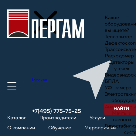
Какое
оборудовани
вы ищете?
Тепловизор
Дефектоскоп
Трассоискате
Расходомер
Детекторы
утечек
Видеоэндоск
Москва
БПЛА
УФ-камера
Электротехн
оборудов
Анализаторы
НАЙТИ
+7(495) 775-75-25
Мачты и
Каталог
Производители
Услуги
треноги
Гиростабили
О компании
Обучение
Мероприятия
сист