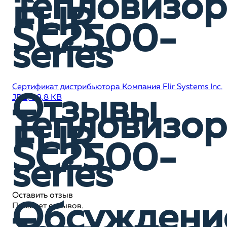
Тепловизор
FLIR
SC2500-
series
Сертификат дистрибьютора Компания Flir Systems Inc.
Отзывы
JPG, 98,8 KB
Тепловизор
FLIR
SC2500-
series
Оставить отзыв
Обсуждени
Пока нет отзывов.