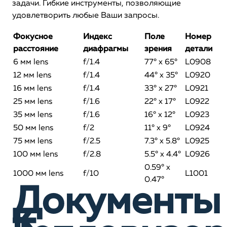
задачи. Гибкие инструменты, позволяющие
удовлетворить любые Ваши запросы.
Фокусное
Индекс
Поле
Номер
расстояние
диафрагмы
зрения
детали
6 мм lens
f/1.4
77° x 65°
L0908
12 мм lens
f/1.4
44° x 35°
L0920
16 мм lens
f/1.4
33° x 27°
L0921
25 мм lens
f/1.6
22° x 17°
L0922
35 мм lens
f/1.6
16° x 12°
L0923
50 мм lens
f/2
11° x 9°
L0924
75 мм lens
f/2.5
7.3° x 5.8°
L0925
100 мм lens
f/2.8
5.5° x 4.4°
L0926
0.59° x
1000 мм lens
f/10
L1001
0.47°
Документы
к