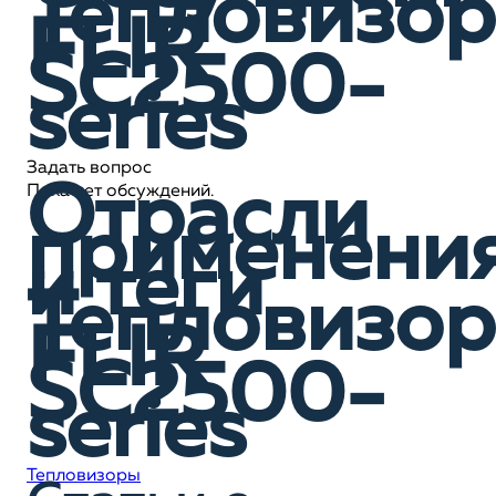
Тепловизор
FLIR
SC2500-
series
Задать вопрос
Отрасли
Пока нет обсуждений.
применени
и теги
Тепловизор
FLIR
SC2500-
series
Тепловизоры