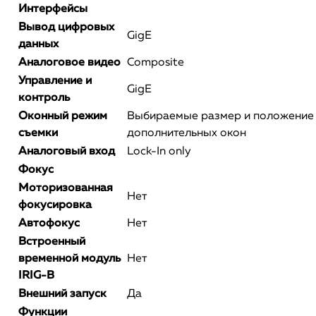
Интерфейсы
Вывод цифровых
GigE
данных
Аналоговое видео
Composite
Управление и
GigE
контроль
Оконный режим
Выбираемые размер и положение
съемки
дополнительных окон
Аналоговый вход
Lock-In only
Фокус
Моторизованная
Нет
фокусировка
Автофокус
Нет
Встроенный
временной модуль
Нет
IRIG-B
Внешний запуск
Да
Функции