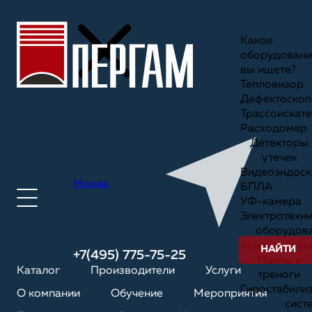
Какое
оборудовани
вы ищете?
Тепловизор
Дефектоскоп
Трассоискате
Расходомер
Детекторы
утечек
Видеоэндоск
Москва
БПЛА
УФ-камера
Электротехн
оборудов
Анализаторы
НАЙТИ
+7(495) 775-75-25
Мачты и
Каталог
Производители
Услуги
треноги
Гиростабили
О компании
Обучение
Мероприятия
сист