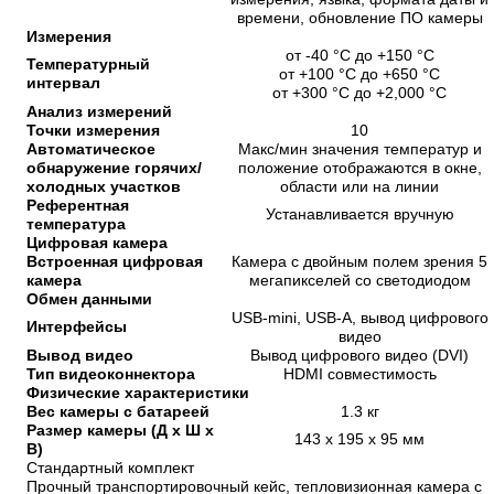
времени, обновление ПО камеры
Измерения
от -40 °C до +150 °C
Температурный
от +100 °C до +650 °C
интервал
от +300 °C до +2,000 °C
Анализ измерений
Точки измерения
10
Автоматическое
Макс/мин значения температур и
обнаружение горячих/
положение отображаются в окне,
холодных участков
области или на линии
Референтная
Устанавливается вручную
температура
Цифровая камера
Встроенная цифровая
Камера с двойным полем зрения 5
камера
мегапикселей со светодиодом
Обмен данными
USB-mini, USB-A,
вывод цифрового
Интерфейсы
видео
Вывод видео
Вывод цифрового видео (DVI)
Тип видеоконнектора
HDMI совместимость
Физические характеристики
Вес камеры с батареей
1.3 кг
Размер камеры (Д x Ш x
143 x 195 x 95 мм
В)
Стандартный комплект
Прочный транспортировочный кейс, тепловизионная камера с