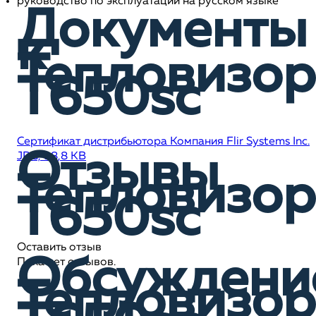
руководство по эксплуатации на русском языке
Документы
к
Тепловизор
T650sc
Сертификат дистрибьютора Компания Flir Systems Inc.
Отзывы
JPG, 98,8 KB
Тепловизор
T650sc
Оставить отзыв
Обсуждени
Пока нет отзывов.
Тепловизор