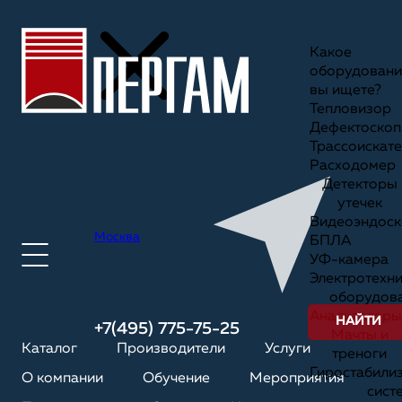
Какое
оборудовани
вы ищете?
Тепловизор
Дефектоскоп
Трассоискате
Расходомер
Детекторы
утечек
Видеоэндоск
Москва
БПЛА
УФ-камера
Электротехн
оборудов
Анализаторы
НАЙТИ
+7(495) 775-75-25
Мачты и
Каталог
Производители
Услуги
треноги
Гиростабили
О компании
Обучение
Мероприятия
сист