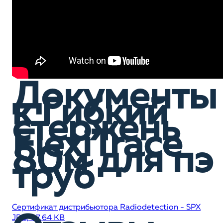
Документы
к Гибкий
стержень
FlexiTrace
80м для пэ
труб
Сертификат дистрибьютора Radiodetection - SPX
JPG, 87,64 KB