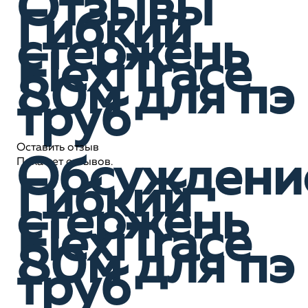
Отзывы
Гибкий
стержень
FlexiTrace
80м для пэ
труб
Оставить отзыв
Обсуждени
Пока нет отзывов.
Гибкий
стержень
FlexiTrace
80м для пэ
труб