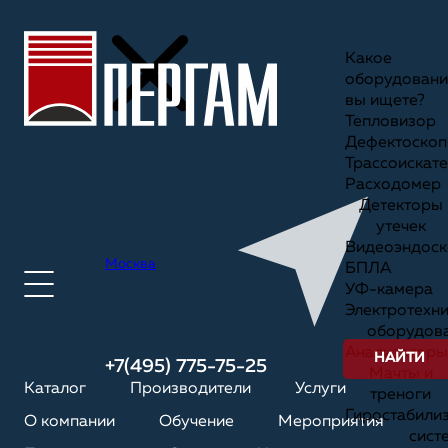
Какое
оборудовани
вы ищете?
Тепловизор
Дефектоскоп
Трассоискате
Расходомер
Детекторы
утечек
Видеоэндоск
Москва
БПЛА
УФ-камера
Электротехн
оборудов
Анализаторы
НАЙТИ
+7(495) 775-75-25
Мачты и
Каталог
Производители
Услуги
треноги
Гиростабили
О компании
Обучение
Мероприятия
сист