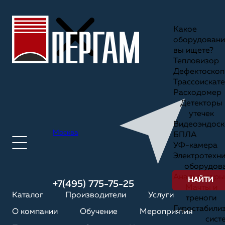
Какое
оборудовани
вы ищете?
Тепловизор
Дефектоскоп
Трассоискате
Расходомер
Детекторы
утечек
Видеоэндоск
Москва
БПЛА
УФ-камера
Электротехн
оборудов
Анализаторы
НАЙТИ
+7(495) 775-75-25
Мачты и
Каталог
Производители
Услуги
треноги
Гиростабили
О компании
Обучение
Мероприятия
сист