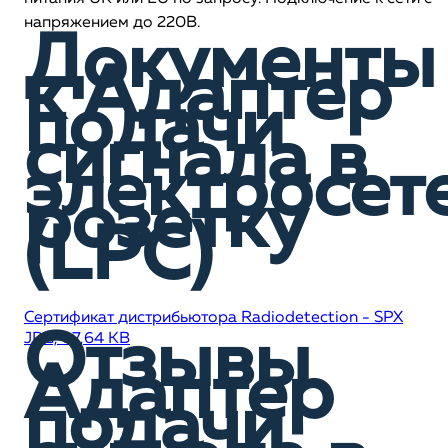
напряжением до 220В.
Документы
к Адаптер
подачи
сигнала в
электросет
розетку
(LPC)
Сертификат дистрибьютора Radiodetection - SPX
Отзывы
JPG, 87,64 KB
Адаптер
подачи