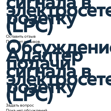
сигнала в
электросет
розетку
(LPC)
Оставить отзыв
Обсуждени
Пока нет отзывов.
Адаптер
подачи
сигнала в
электросет
розетку
(LPC)
Задать вопрос
Пока нет обсуждений.