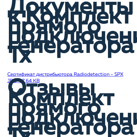
Документы
к Комплект
прямого
подключен
генератора
Tx
Сертификат дистрибьютора Radiodetection - SPX
Отзывы
JPG, 87,64 KB
Комплект
прямого
подключен
генератора