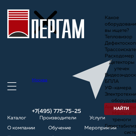
Какое
оборудовани
вы ищете?
Тепловизор
Дефектоскоп
Трассоискате
Расходомер
Детекторы
утечек
Видеоэндоск
Москва
БПЛА
УФ-камера
Электротехн
оборудов
Анализаторы
НАЙТИ
+7(495) 775-75-25
Мачты и
Каталог
Производители
Услуги
треноги
Гиростабили
О компании
Обучение
Мероприятия
сист