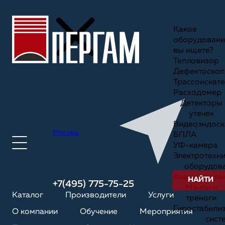
Какое
оборудовани
вы ищете?
Тепловизор
Дефектоскоп
Трассоискате
Расходомер
Детекторы
утечек
Видеоэндоск
Москва
БПЛА
УФ-камера
Электротехн
оборудов
Анализаторы
НАЙТИ
+7(495) 775-75-25
Мачты и
Каталог
Производители
Услуги
треноги
Гиростабили
О компании
Обучение
Мероприятия
сист