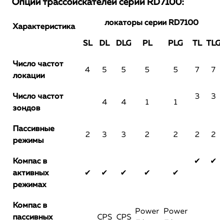
Опции трассоискателей серии RD7100:
локаторы серии RD7100
Характеристика
S
L
DL
DLG
PL
PLG
TL
TL
Число частот
4
5
5
5
5
7
7
локации
Число частот
3
3
4
4
1
1
зондов
Пассивные
2
3
3
2
2
2
2
режимы
Компас в
✔
✔
активных
✔
✔
✔
✔
✔
режимах
Компас в
Power
Power
пассивных
CPS
CPS