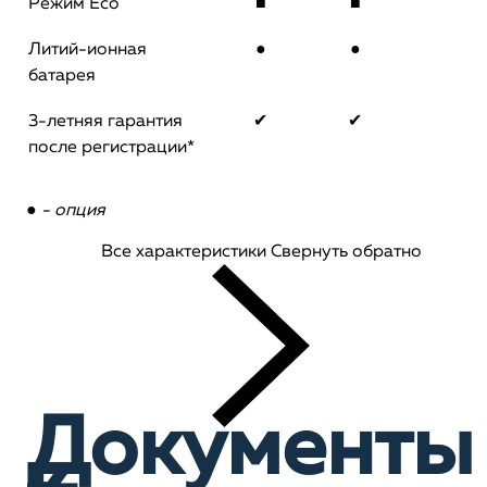
Режим Eco
■
■
Литий-ионная
●
●
батарея
3-летняя гарантия
✔
✔
после регистрации*
● - опция
Все характеристики
Свернуть обратно
Документы
к