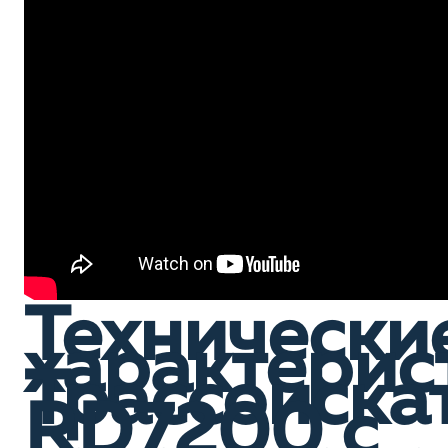
Технически
характерис
Трассоиска
RD7200 c