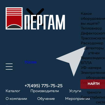
Какое
оборудовани
вы ищете?
Тепловизор
Дефектоскоп
Трассоискате
Расходомер
Детекторы
утечек
Видеоэндоск
Москва
БПЛА
УФ-камера
Электротехн
оборудов
Анализаторы
НАЙТИ
+7(495) 775-75-25
Мачты и
Каталог
Производители
Услуги
треноги
Гиростабили
О компании
Обучение
Мероприятия
сист