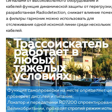
сигналами от высоковольтного оборудования и
кабелей функция динамической защиты от перегрузки
разработанная Radiodetection, снижает влияние помех
а фильтры гармоник можно использовать для
отслеживания одной искомой линии среди нескольких
кабелей.
Трассоискатель
работает в
любых
тяжелых
условиях
Функция самопроверки на месте определяет це
проверяет дисплей и питание;
Локатор и передатчики RD7200 спроектирован
Великобритании, проходят строгий режим испы