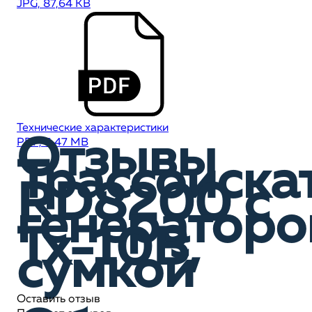
JPG, 87,64 KB
Технические характеристики
Отзывы
PDF, 6,47 MB
Трассоиска
RD8200 c
генератор
Tx-10B,
сумкой
Оставить отзыв