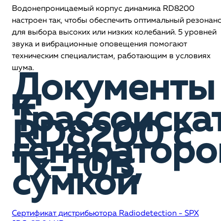
Водонепроницаемый корпус динамика RD8200
настроен так, чтобы обеспечить оптимальный резонан
для выбора высоких или низких колебаний. 5 уровней
звука и вибрационные оповещения помогают
техническим специалистам, работающим в условиях
шума.
Документы
к
Трассоиска
RD8200 c
генератор
Tx-10B,
сумкой
Сертификат дистрибьютора Radiodetection - SPX