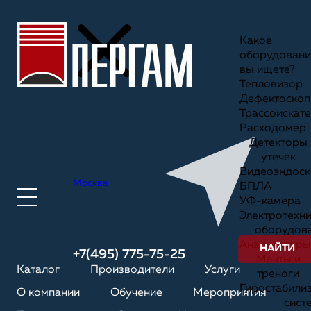
Какое
оборудовани
вы ищете?
Тепловизор
Дефектоскоп
Трассоискате
Расходомер
Детекторы
утечек
Видеоэндоск
Москва
БПЛА
УФ-камера
Электротехн
оборудов
Анализаторы
НАЙТИ
+7(495) 775-75-25
Мачты и
Каталог
Производители
Услуги
треноги
Гиростабили
О компании
Обучение
Мероприятия
сист