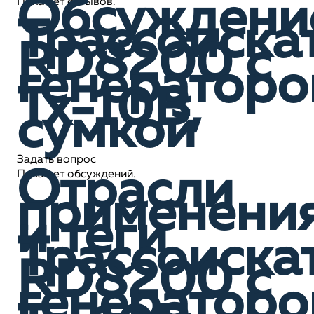
Обсуждени
Пока нет отзывов.
Трассоиска
RD8200 c
генератор
Tx-10B,
сумкой
Задать вопрос
Отрасли
Пока нет обсуждений.
применени
и теги
Трассоиска
RD8200 c
генератор