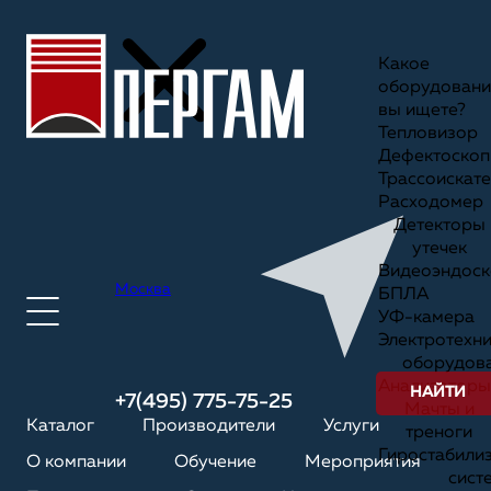
Какое
оборудовани
вы ищете?
Тепловизор
Дефектоскоп
Трассоискате
Расходомер
Детекторы
утечек
Видеоэндоск
Москва
БПЛА
УФ-камера
Электротехн
оборудов
Анализаторы
НАЙТИ
+7(495) 775-75-25
Мачты и
Каталог
Производители
Услуги
треноги
Гиростабили
О компании
Обучение
Мероприятия
сист