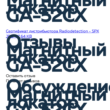
Магнитный
локатор
GA-52CX
Сертификат дистрибьютора Radiodetection - SPX
Отзывы
JPG, 87,64 KB
Магнитный
локатор
GA-52CX
Оставить отзыв
Обсуждени
Пока нет отзывов.
Магнитный
локатор