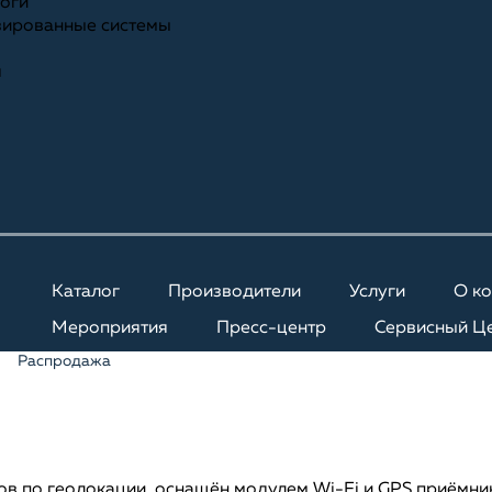
ноги
зированные системы
я
Каталог
Производители
Услуги
О к
Мероприятия
Пресс-центр
Сервисный Ц
Распродажа
ов по геолокации, оснащён модулем Wi-Fi и GPS приёмн