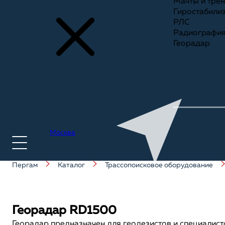
Мачты и тре
Гиростабили
РЛС
Радиографи
Георадар
Москва
Пергам
Каталог
Трассопоисковое оборудование
+7(495) 775-75-25
Георадар RD1500
Георадар предназначен для геодезистов и специалист