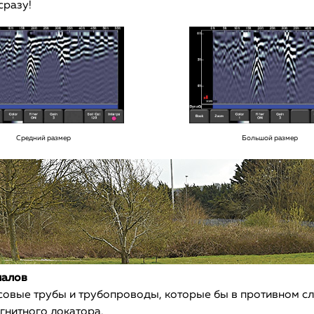
сразу!
Средний размер
Большой размер
налов
совые трубы и трубопроводы, которые бы в противном с
гнитного локатора.