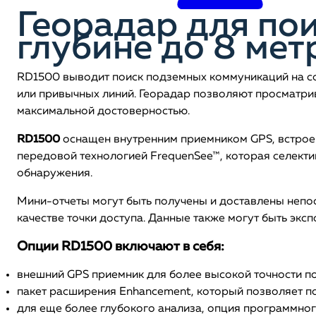
Георадар для по
глубине до 8 мет
RD1500 выводит поиск подземных коммуникаций на со
или привычных линий. Георадар позволяют просматрив
максимальной достоверностью.
RD1500
оснащен внутренним приемником GPS, встрое
передовой технологией FrequenSee™, которая селекти
обнаружения.
Мини-отчеты могут быть получены и доставлены непо
качестве точки доступа. Данные также могут быть экс
Опции RD1500 включают в себя:
внешний GPS приемник для более высокой точности 
пакет расширения Enhancement, который позволяет п
для еще более глубокого анализа, опция программного