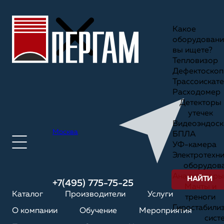
Какое
оборудовани
вы ищете?
Тепловизор
Дефектоскоп
Трассоискате
Расходомер
Детекторы
утечек
Видеоэндоск
Москва
БПЛА
УФ-камера
Электротехн
оборудов
Анализаторы
НАЙТИ
+7(495) 775-75-25
Мачты и
Каталог
Производители
Услуги
треноги
Гиростабили
О компании
Обучение
Мероприятия
сист