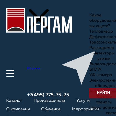
Какое
оборудовани
вы ищете?
Тепловизор
Дефектоскоп
Трассоискате
Расходомер
Детекторы
утечек
Видеоэндоск
Москва
БПЛА
УФ-камера
Электротехн
оборудов
Анализаторы
НАЙТИ
+7(495) 775-75-25
Мачты и
Каталог
Производители
Услуги
треноги
Гиростабили
О компании
Обучение
Мероприятия
сист