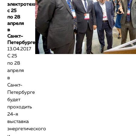
электротехника»
с 25
по 28
апреля
в
Санкт-
Петербурге
13.04.2017
С 25
по 28
апреля
в
Санкт-
Петербурге
будет
проходить
24-я
выставка
энергетического