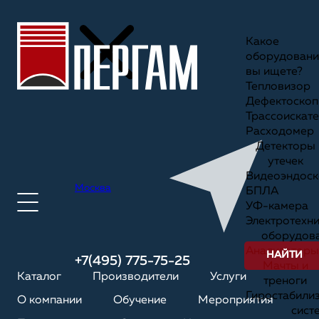
Какое
оборудовани
вы ищете?
Тепловизор
Дефектоскоп
Трассоискате
Расходомер
Детекторы
утечек
Видеоэндоск
Москва
БПЛА
УФ-камера
Электротехн
оборудов
Анализаторы
НАЙТИ
+7(495) 775-75-25
Мачты и
Каталог
Производители
Услуги
треноги
Гиростабили
О компании
Обучение
Мероприятия
сист