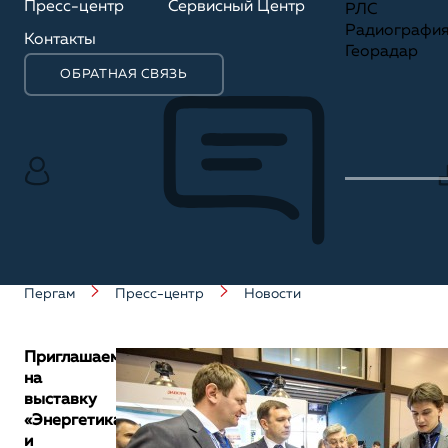
Пресс-центр
Сервисный Центр
РЛС
Радиографи
Контакты
Георадар
ОБРАТНАЯ СВЯЗЬ
Пергам
Пресс-центр
Новости
Приглашаем
на
выставку
«Энергетика
и