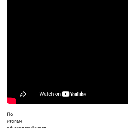
По
итогам