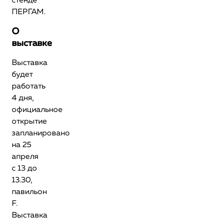
стенде
ПЕРГАМ.
О
выставке
Выставка
будет
работать
4 дня,
официальное
открытие
запланировано
на 25
апреля
с 13 до
13.30,
павильон
F.
Выставка