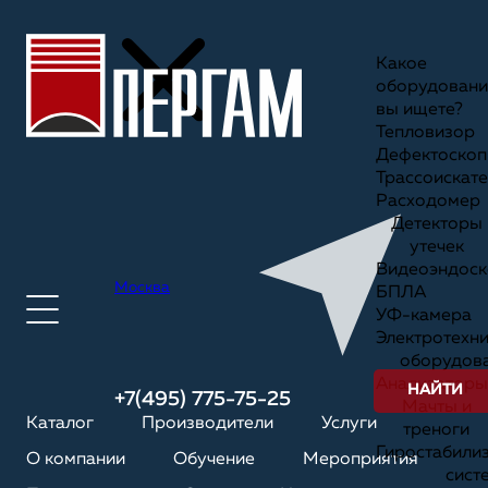
Какое
оборудовани
вы ищете?
Тепловизор
Дефектоскоп
Трассоискате
Расходомер
Детекторы
утечек
Видеоэндоск
Москва
БПЛА
УФ-камера
Электротехн
оборудов
Анализаторы
НАЙТИ
+7(495) 775-75-25
Мачты и
Каталог
Производители
Услуги
треноги
Гиростабили
О компании
Обучение
Мероприятия
сист