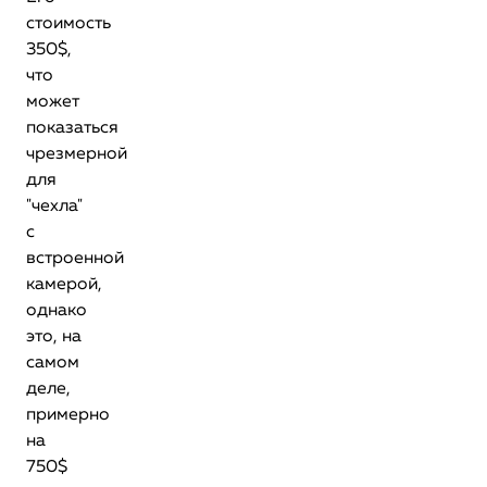
стоимость
350$,
что
может
показаться
чрезмерной
для
"чехла"
с
встроенной
камерой,
однако
это, на
самом
деле,
примерно
на
750$