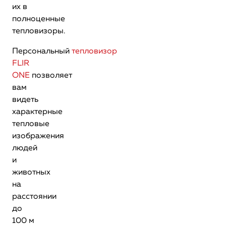
их в
полноценные
тепловизоры.
Персональный
тепловизор
FLIR
ONE
позволяет
вам
видеть
характерные
тепловые
изображения
людей
и
животных
на
расстоянии
до
100 м