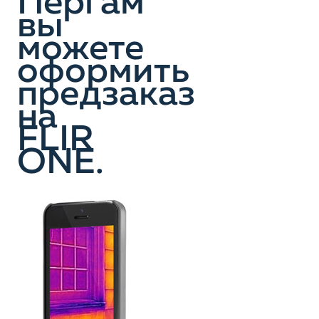
Пергам
вы
можете
оформить
предзаказ
на
FLIR
ONE.