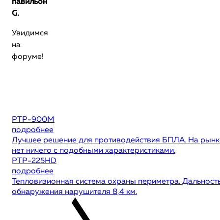
павильон
G.
Увидимся
на
форуме!
РТР-900М
подробнее
Лучшее решение для противодействия БПЛА. На рынк
нет ничего с подобными характеристиками.
РТР-225HD
подробнее
Тепловизионная система охраны периметра. Дальност
обнаружения нарушителя 8,4 км.