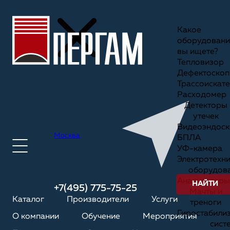
Какое
оборудовани
вы ищете?
Тепловизор
Дефектоскоп
Трассоискате
Расходомер
Детекторы
утечек
Видеоэндоск
Москва
БПЛА
УФ-камера
Электротехн
оборудов
Анализаторы
НАЙТИ
+7(495) 775-75-25
Мачты и
Каталог
Производители
Услуги
треноги
Гиростабили
О компании
Обучение
Мероприятия
сист