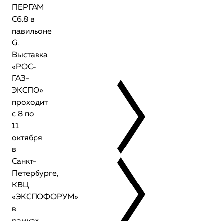
ПЕРГАМ
C6.8 в
павильоне
G.
Выставка
«РОС-
ГАЗ-
ЭКСПО»
проходит
с 8 по
11
октября
в
Санкт-
Петербурге,
КВЦ
«ЭКСПОФОРУМ»
в