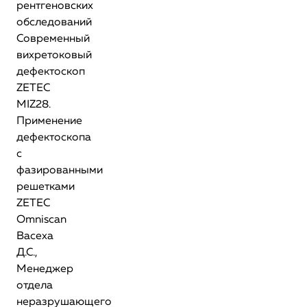
рентгеновских
обследований
Современный
вихретоковый
дефектоскоп
ZETEC
MIZ28.
Применение
дефектоскопа
с
фазированными
решетками
ZETEC
Omniscan
Васеха
Д.С.,
Менеджер
отдела
неразрушающего