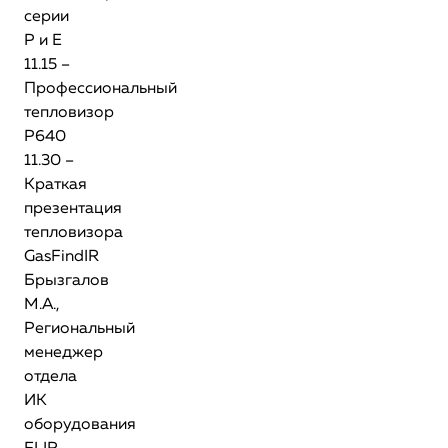
серии
Р и Е
11.15 –
Профессиональный
тепловизор
P640
11.30 –
Краткая
презентация
тепловизора
GasFindIR
Брызгалов
М.А.,
Региональный
менеджер
отдела
ИК
оборудования