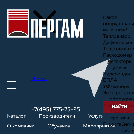
Какое
оборудовани
вы ищете?
Тепловизор
Дефектоскоп
Трассоискате
Расходомер
Детекторы
утечек
Видеоэндоск
Москва
БПЛА
УФ-камера
Электротехн
оборудов
Анализаторы
НАЙТИ
+7(495) 775-75-25
Мачты и
Каталог
Производители
Услуги
треноги
Гиростабили
О компании
Обучение
Мероприятия
сист