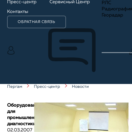
Пресс-центр
Сервисный Центр
РЛС
Радиографи
Контакты
Георадар
ОБРАТНАЯ СВЯЗЬ
Пергам
Пресс-центр
Новости
Оборудование
для
промышленной
диагностики
02.03.2007