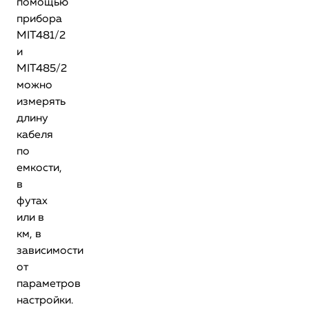
помощью
прибора
MIT481/2
и
MIT485/2
можно
измерять
длину
кабеля
по
емкости,
в
футах
или в
км, в
зависимости
от
параметров
настройки.