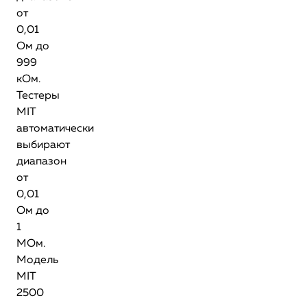
от
0,01
Ом до
999
кОм.
Тестеры
MIT
автоматически
выбирают
диапазон
от
0,01
Ом до
1
МОм.
Модель
MIT
2500