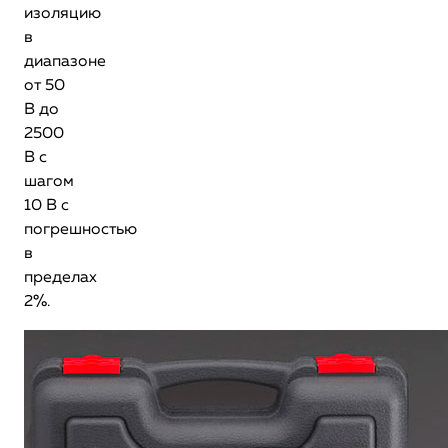
изоляцию
в
диапазоне
от 50
В до
2500
В с
шагом
10 В с
погрешностью
в
пределах
2%.