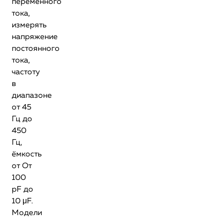
переменного
тока,
измерять
напряжение
постоянного
тока,
частоту
в
диапазоне
от 45
Гц до
450
Гц,
ёмкость
от От
100
pF до
10 μF.
Модели