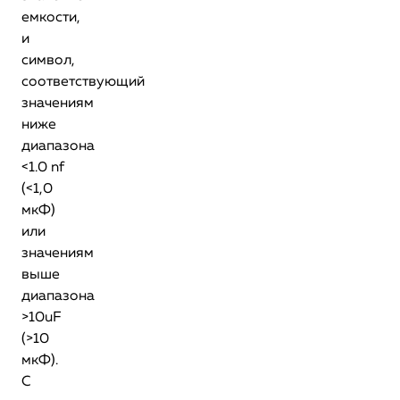
емкости,
и
символ,
соответствующий
значениям
ниже
диапазона
<1.0 nf
(<1,0
мкФ)
или
значениям
выше
диапазона
>10uF
(>10
мкФ).
С