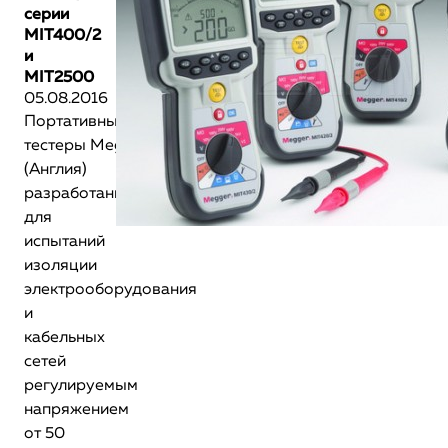
серии
MIT400/2
и
MIT2500
05.08.2016
Портативные
тестеры Megger
(Англия)
разработаны
для
испытаний
изоляции
электрооборудования
и
кабельных
сетей
регулируемым
напряжением
от 50