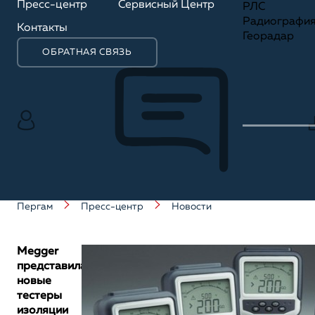
Пресс-центр
Сервисный Центр
РЛС
Радиографи
Контакты
Георадар
ОБРАТНАЯ СВЯЗЬ
Пергам
Пресс-центр
Новости
Megger
представила
новые
тестеры
изоляции