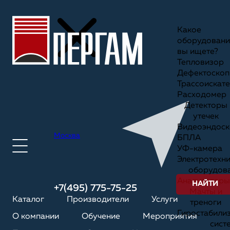
Какое
оборудовани
вы ищете?
Тепловизор
Дефектоскоп
Трассоискате
Расходомер
Детекторы
утечек
Видеоэндоск
Москва
БПЛА
УФ-камера
Электротехн
оборудов
Анализаторы
НАЙТИ
+7(495) 775-75-25
Мачты и
Каталог
Производители
Услуги
треноги
Гиростабили
О компании
Обучение
Мероприятия
сист