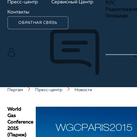
Пресс-центр
Сервисный Центр
РЛС
Радиографи
Контакты
Георадар
ОБРАТНАЯ СВЯЗЬ
Пергам
Пресс-центр
Новости
World
Gas
Conference
2015
(Париж)