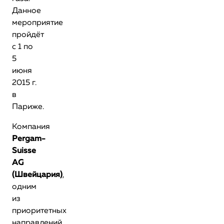
Данное
мероприятие
пройдёт
с 1 по
5
июня
2015 г.
в
Париже.
Компания
Pergam-
Suisse
AG
(Швейцария)
,
одним
из
приоритетных
направлений