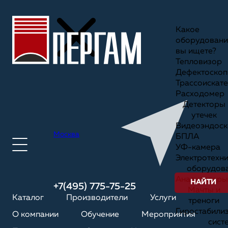
Какое
оборудовани
вы ищете?
Тепловизор
Дефектоскоп
Трассоискате
Расходомер
Детекторы
утечек
Видеоэндоск
Москва
БПЛА
УФ-камера
Электротехн
оборудов
Анализаторы
НАЙТИ
+7(495) 775-75-25
Мачты и
Каталог
Производители
Услуги
треноги
Гиростабили
О компании
Обучение
Мероприятия
сист