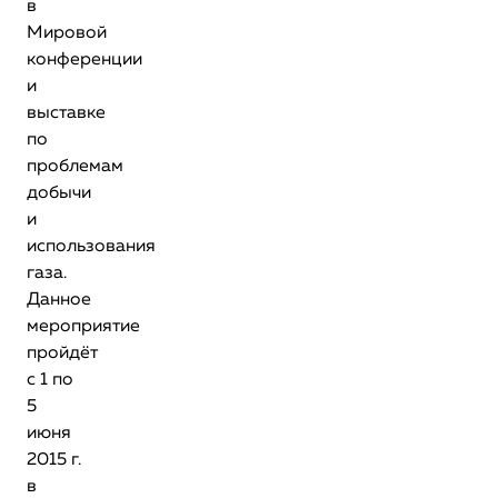
в
Мировой
конференции
и
выставке
по
проблемам
добычи
и
использования
газа.
Данное
мероприятие
пройдёт
с 1 по
5
июня
2015 г.
в