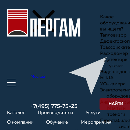
Какое
оборудовани
вы ищете?
Тепловизор
Дефектоскоп
Трассоискате
Расходомер
Детекторы
утечек
Видеоэндоск
Москва
БПЛА
УФ-камера
Электротехн
оборудов
Анализаторы
НАЙТИ
+7(495) 775-75-25
Мачты и
Каталог
Производители
Услуги
треноги
Гиростабили
О компании
Обучение
Мероприятия
сист