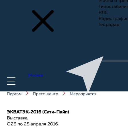
Мачты и тре
Гиростабили
РЛС
Радиографи
Георадар
Москва
Пергам
Пресс-центр
Мероприятия
+7(495) 775-75-25
ЭКВАТЭК-2016 (Сити-Пайп)
Выставка
С 26 по 28 апреля 2016