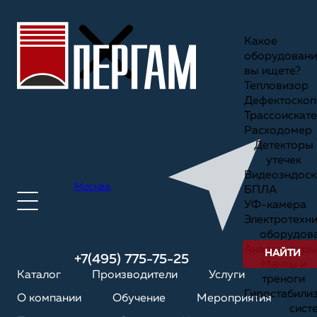
Какое
оборудовани
вы ищете?
Тепловизор
Дефектоскоп
Трассоискате
Расходомер
Детекторы
утечек
Видеоэндоск
Москва
БПЛА
УФ-камера
Электротехн
оборудов
Анализаторы
НАЙТИ
+7(495) 775-75-25
Мачты и
Каталог
Производители
Услуги
треноги
Гиростабили
О компании
Обучение
Мероприятия
сист