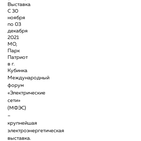
Выставка
С 30
ноября
по 03
декабря
2021
МО,
Парк
Патриот
в г.
Кубинка
Международный
форум
«Электрические
сети»
(МФЭС)
–
крупнейшая
электроэнергетическая
выставка.