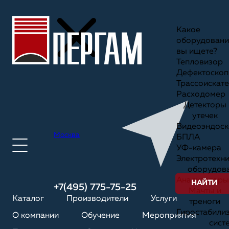
Какое
оборудовани
вы ищете?
Тепловизор
Дефектоскоп
Трассоискате
Расходомер
Детекторы
утечек
Видеоэндоск
Москва
БПЛА
УФ-камера
Электротехн
оборудов
Анализаторы
НАЙТИ
+7(495) 775-75-25
Мачты и
Каталог
Производители
Услуги
треноги
Гиростабили
О компании
Обучение
Мероприятия
сист