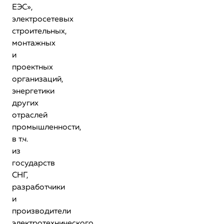
ЕЭС»,
электросетевых
строительных,
монтажных
и
проектных
организаций,
энергетики
других
отраслей
промышленности,
в т.ч.
из
государств
СНГ,
разработчики
и
производители
электротехнического