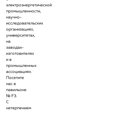
электроэнергетической
промышленности,
научно-
исследовательских
организациях,
университетах,
на
заводах-
изготовителях
и в
промышленных
ассоциациях.
Посетите
нас в
павильоне
№ F3.
С
нетерпением