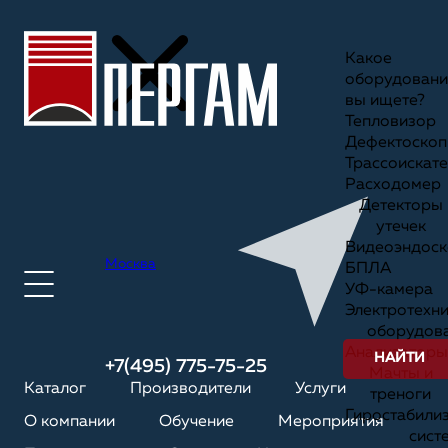
Какое
оборудовани
вы ищете?
Тепловизор
Дефектоскоп
Трассоискате
Расходомер
Детекторы
утечек
Видеоэндоск
Москва
БПЛА
УФ-камера
Электротехн
оборудов
Анализаторы
НАЙТИ
+7(495) 775-75-25
Мачты и
Каталог
Производители
Услуги
треноги
Гиростабили
О компании
Обучение
Мероприятия
сист