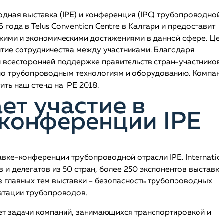
ародная выставка (IPE) и конференция (IPC) трубопроводно
 года в Telus Convention Centre в Калгари и предоставит
кими и экономическими достижениями в данной сфере. Ц
тие сотрудничества между участниками. Благодаря
всесторонней поддержке правительств стран-участников
 по трубопроводным технологиям и оборудованию. Компа
ть наш стенд на IPE 2018.
т участие в
конференции IPE
вке-конференции трубопроводной отрасли IPE. Internati
ов и делегатов из 50 стран, более 250 экспонентов выстав
з главных тем выставки – безопасность трубопроводных
уатации трубопроводов.
т задачи компаний, занимающихся транспортировкой и