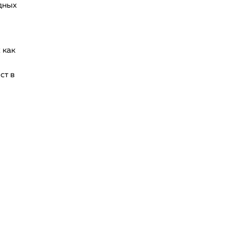
дных
 как
ст в