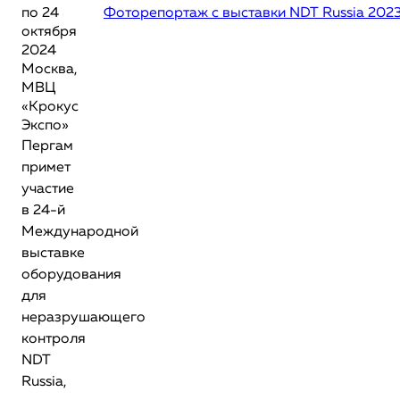
по 24
Фоторепортаж с выставки NDT Russia 202
октября
2024
Москва,
МВЦ
«Крокус
Экспо»
Пергам
примет
участие
в 24-й
Международной
выставке
оборудования
для
неразрушающего
контроля
NDT
Russia,