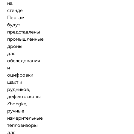
на
стенде
Пергам
будут
представлены
промышленные
дроны
для
обследования
и
оцифровки
шахт и
рудников,
дефектоскопы
Zhongke,
ручные
измерительные
тепловизоры
для