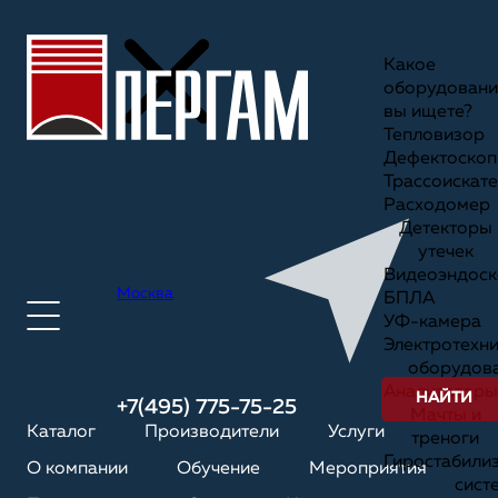
Какое
оборудовани
вы ищете?
Тепловизор
Дефектоскоп
Трассоискате
Расходомер
Детекторы
утечек
Видеоэндоск
Москва
БПЛА
УФ-камера
Электротехн
оборудов
Анализаторы
НАЙТИ
+7(495) 775-75-25
Мачты и
Каталог
Производители
Услуги
треноги
Гиростабили
О компании
Обучение
Мероприятия
сист