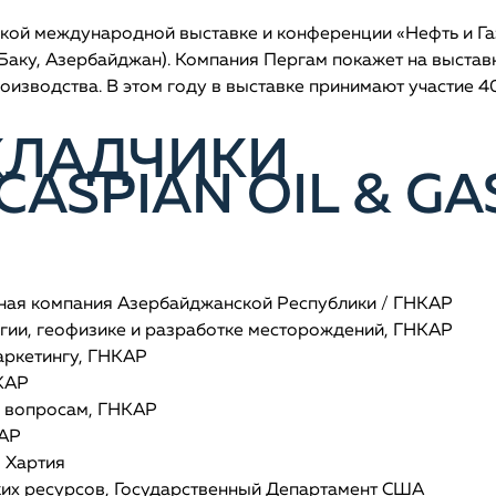
ской международной выставке и конференции «Нефть и Га
Баку, Азербайджан). Компания Пергам покажет на выстав
оизводства. В этом году в выставке принимают участие 4
КЛАДЧИКИ
ASPIAN OIL & GA
яная компания Азербайджанской Республики / ГНКАР
гии, геофизике и разработке месторождений, ГНКАР
аркетингу, ГНКАР
КАР
 вопросам, ГНКАР
КАР
 Хартия
ких ресурсов, Государственный Департамент США