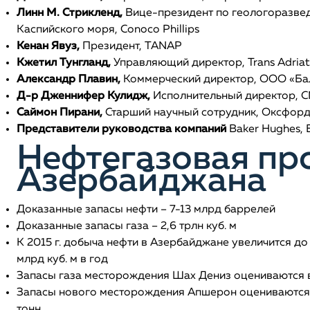
Линн М. Стрикленд,
Вице-президент по геологоразвед
Каспийского моря, Conoco Phillips
Кенан Явуз,
Президент, TANAP
Кжетил Тунгланд,
Управляющий директор, Trans Adriati
Александр Плавин,
Коммерческий директор, ООО «Ба
Д-р Дженнифер Кулидж,
Исполнительный директор, CM
Саймон Пирани,
Старший научный сотрудник, Оксфордс
Представители руководства компаний
Baker Hughes, B
Нефтегазовая п
Азербайджана
Доказанные запасы нефти – 7-13 млрд баррелей
Доказанные запасы газа – 2,6 трлн куб. м
К 2015 г. добыча нефти в Азербайджане увеличится до 60
млрд куб. м в год
Запасы газа месторождения Шах Дениз оцениваются в 1
Запасы нового месторождения Апшерон оцениваются не
тонн