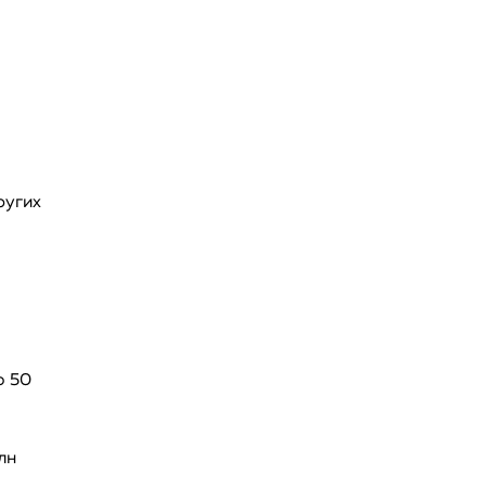
ругих
о 50
лн