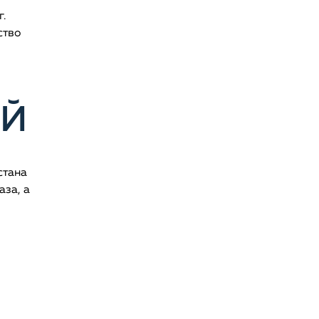
.
ство
ОЙ
стана
аза, а