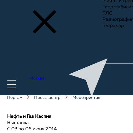
Мачты и тре
Гиростабили
РЛС
Радиографи
Георадар
Москва
Пергам
Пресс-центр
Мероприятия
+7(495) 775-75-25
Нефть и Газ Каспия
Выставка
С 03 по 06 июня 2014