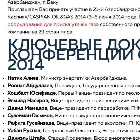
Азербайджан, г. Баку
Приглашаем Вас принять участие в 21-й Азербайджан
Каспия»/CASPIAN OIL&GAS 2014 (3–6 июня 2014 года, 
оборудование для поиска утечек газа
собственного пр
компании из 29 стран мира.
КЛЮЧЕВЫЕ ДО
КОНФЕРЕНЦИИ C
2014
Натик Алиев,
Министр энергетики Азербайджана
Ровнаг Абдуллаев,
Президент, Государственная нефт
Хошбахт Юсифзаде,
Первый вице-президент по геоло
Эльшад Насиров,
Вице-президент по инвестициям и м
Давид Мамедов,
Вице-президент по переработке, ГН
Сулейман Гасымов,
Вице-президент по экономическим
Рафига Гусейнзаде,
Вице-президент по экологии, ГН
Урбан Руснак,
Генеральный Секретарь, Энергетическая
Даниэль Штайн,
Старший советник, Бюро энергетичес