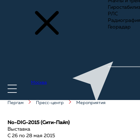
Мачты и тре
Гиростабили
РЛС
Радиографи
Георадар
Москва
Пергам
Пресс-центр
Мероприятия
+7(495) 775-75-25
No-DIG-2015 (Сити-Пайп)
Выставка
С 26 по 28 мая 2015